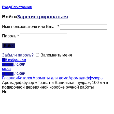
Вход/Регистрация
Войти
Зарегистрироваться
Имя пользователя или Email
*
Пароль
*
Войти
Забыли пароль?
Запомнить меня
0
В избранном
0
items
/
0.00
₽
Menu
0
items
/
0.00
₽
Главная
Каталог
Ароматы для дома
Аромадиффузоры
Аромадиффузор «Гранат и Ванильная пудра», 100 мл в
подарочной деревянной коробке ручной работы
Hot