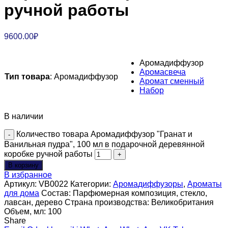
ручной работы
9600.00
₽
Аромадиффузор
Аромасвеча
Тип товара
:
Аромадиффузор
Аромат сменный
Набор
В наличии
Количество товара Аромадиффузор "Гранат и
Ванильная пудра", 100 мл в подарочной деревянной
коробке ручной работы
В корзину
В избранное
Артикул:
VB0022
Категории:
Аромадиффузоры
,
Ароматы
для дома
Состав:
Парфюмерная композиция, стекло,
лавсан, дерево
Страна производства:
Великобритания
Объем, мл:
100
Share