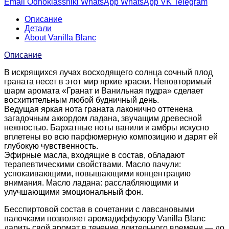
Email
Odnoklassniki
WhatsApp
WhatsApp
VK
Telegram
Описание
Детали
About Vanilla Blanc
Описание
В искрящихся лучах восходящего солнца сочный плод
граната несет в этот мир яркие краски. Неповторимый
шарм аромата «Гранат и Ванильная пудра» сделает
восхитительным любой будничный день.
Ведущая яркая нота граната лаконично оттенена
загадочным аккордом ладана, звучащим древесной
нежностью. Бархатные ноты ванили и амбры искусно
вплетены во всю парфюмерную композицию и дарят ей
глубокую чувственность.
Эфирные масла, входящие в состав, обладают
терапевтическими свойствами. Масло пачули:
успокаивающими, повышающими концентрацию
внимания. Масло ладана: расслабляющими и
улучшающими эмоциональный фон.
Бесспиртовой состав в сочетании с лавсановыми
палочками позволяет аромадиффузору Vanilla Blanc
дарить свой аромат в течение длительного времени — до