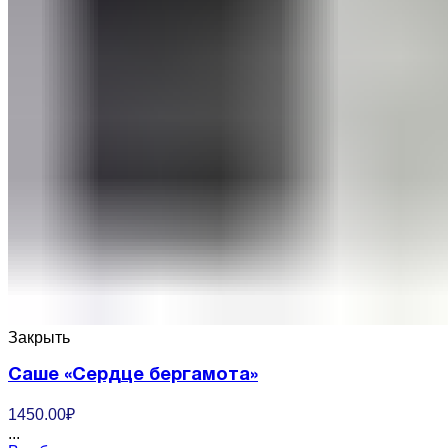
Закрыть
Саше «Сердце бергамота»
1450.00
₽
...