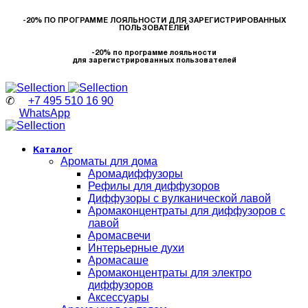
-20% ПО ПРОГРАММЕ ЛОЯЛЬНОСТИ ДЛЯ ЗАРЕГИСТРИРОВАННЫХ
ПОЛЬЗОВАТЕЛЕЙ
-20% по программе лояльности
для зарегистрированных пользователей
✆
+7 495 510 16 90
WhatsApp
Каталог
Ароматы для дома
Аромадиффузоры
Рефилы для диффузоров
Диффузоры с вулканической лавой
Аромаконцентраты для диффузоров с
лавой
Аромасвечи
Интерьерные духи
Аромасаше
Аромаконцентраты для электро
диффузоров
Аксессуары