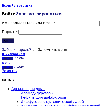
Вход/Регистрация
Войти
Зарегистрироваться
Имя пользователя или Email
*
Пароль
*
Войти
Забыли пароль?
Запомнить меня
0
В избранном
0
items
/
0.00
₽
Menu
0
items
/
0.00
₽
Закрыть
Каталог
Ароматы для дома
Аромадиффузоры
Рефилы для диффузоров
Диффузоры с вулканической лавой
Аромаконцентраты для диффузоров с лавой