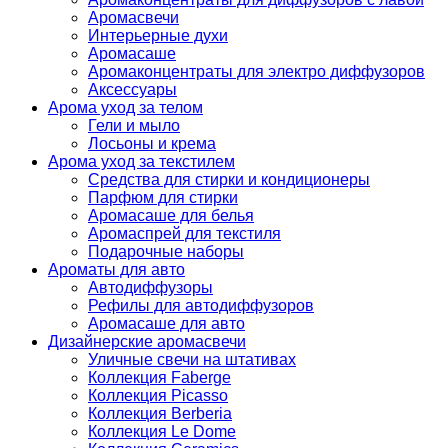
Аромасвечи
Интерьерные духи
Аромасаше
Аромаконцентраты для электро диффузоров
Аксессуары
Арома уход за телом
Гели и мыло
Лосьоны и крема
Арома уход за текстилем
Средства для стирки и кондиционеры
Парфюм для стирки
Аромасаше для белья
Аромаспрей для текстиля
Подарочные наборы
Ароматы для авто
Автодиффузоры
Рефилы для автодиффузоров
Аромасаше для авто
Дизайнерские аромасвечи
Уличные свечи на штативах
Коллекция Faberge
Коллекция Picasso
Коллекция Berberia
Коллекция Le Dome