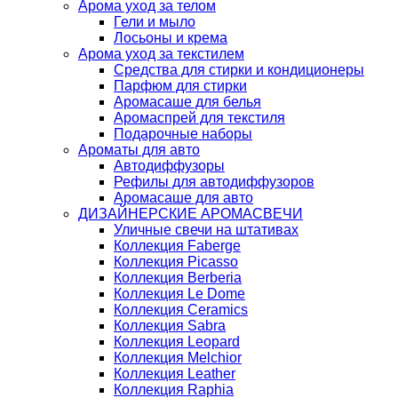
Арома уход за телом
Гели и мыло
Лосьоны и крема
Арома уход за текстилем
Средства для стирки и кондиционеры
Парфюм для стирки
Аромасаше для белья
Аромаспрей для текстиля
Подарочные наборы
Ароматы для авто
Автодиффузоры
Рефилы для автодиффузоров
Аромасаше для авто
ДИЗАЙНЕРСКИЕ АРОМАСВЕЧИ
Уличные свечи на штативах
Коллекция Faberge
Коллекция Picasso
Коллекция Berberia
Коллекция Le Dome
Коллекция Ceramics
Коллекция Sabra
Коллекция Leopard
Коллекция Melchior
Коллекция Leather
Коллекция Raphia