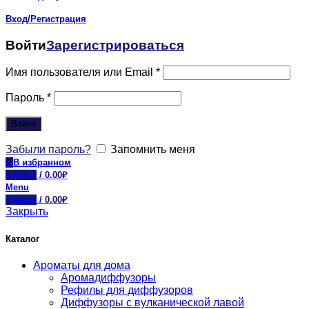
Вход/Регистрация
Войти
Зарегистрироваться
Имя пользователя или Email
*
Пароль
*
Войти
Забыли пароль?
Запомнить меня
0
В избранном
0
items
/
0.00
₽
Menu
0
items
/
0.00
₽
Закрыть
Каталог
Ароматы для дома
Аромадиффузоры
Рефилы для диффузоров
Диффузоры с вулканической лавой