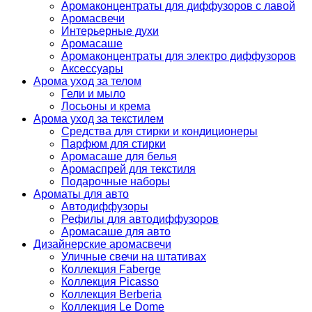
Аромаконцентраты для диффузоров с лавой
Аромасвечи
Интерьерные духи
Аромасаше
Аромаконцентраты для электро диффузоров
Аксессуары
Арома уход за телом
Гели и мыло
Лосьоны и крема
Арома уход за текстилем
Средства для стирки и кондиционеры
Парфюм для стирки
Аромасаше для белья
Аромаспрей для текстиля
Подарочные наборы
Ароматы для авто
Автодиффузоры
Рефилы для автодиффузоров
Аромасаше для авто
Дизайнерские аромасвечи
Уличные свечи на штативах
Коллекция Faberge
Коллекция Picasso
Коллекция Berberia
Коллекция Le Dome