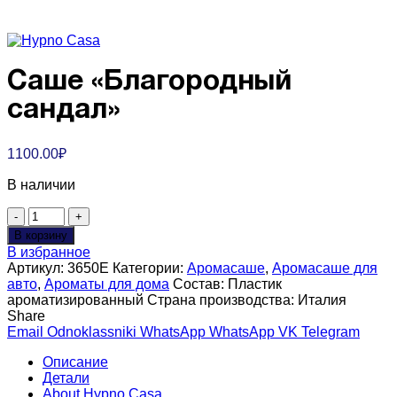
Саше «Благородный
сандал»
1100.00
₽
В наличии
Количество
товара
В корзину
Саше
В избранное
"Благородный
Артикул:
3650E
Категории:
Аромасаше
,
Аромасаше для
сандал"
авто
,
Ароматы для дома
Состав:
Пластик
ароматизированный
Страна производства:
Италия
Share
Email
Odnoklassniki
WhatsApp
WhatsApp
VK
Telegram
Описание
Детали
About Hypno Casa