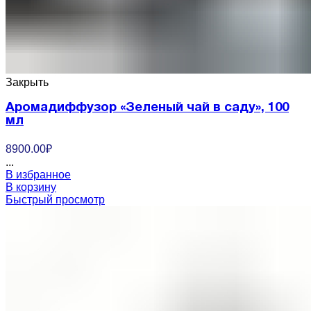
Закрыть
Аромадиффузор «Зеленый чай в саду», 100
мл
8900.00
₽
...
В избранное
В корзину
Быстрый просмотр