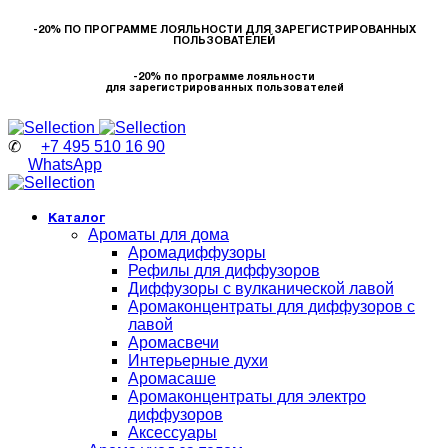
-20% ПО ПРОГРАММЕ ЛОЯЛЬНОСТИ ДЛЯ ЗАРЕГИСТРИРОВАННЫХ
ПОЛЬЗОВАТЕЛЕЙ
-20% по программе лояльности
для зарегистрированных пользователей
✆
+7 495 510 16 90
WhatsApp
Каталог
Ароматы для дома
Аромадиффузоры
Рефилы для диффузоров
Диффузоры с вулканической лавой
Аромаконцентраты для диффузоров с
лавой
Аромасвечи
Интерьерные духи
Аромасаше
Аромаконцентраты для электро
диффузоров
Аксессуары