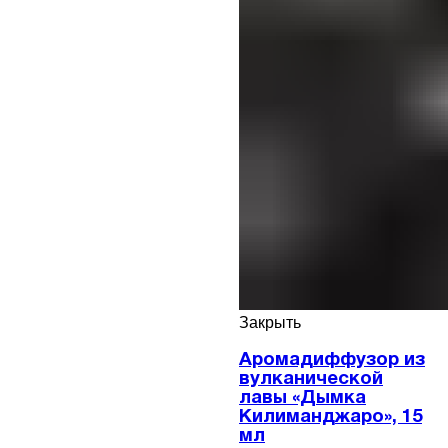
Закрыть
Аромадиффузор из
вулканической
лавы «Дымка
Килиманджаро», 15
мл