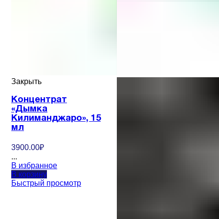
Закрыть
Концентрат
«Дымка
Килиманджаро», 15
мл
3900.00
₽
...
В избранное
В корзину
Быстрый просмотр