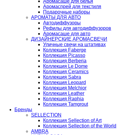
Аромасаше для белья
Аромаспрей для текстиля
Подарочные наборы
АРОМАТЫ ДЛЯ АВТО
Автодиффузоры
Рефилы для автодиффузоров
Аромасаше для авто
ДИЗАЙНЕРСКИЕ АРОМАСВЕЧИ
Уличные свечи на штативах
Коллекция Faberge
Коллекция Picasso
Коллекция Berberia
Коллекция Le Dome
Коллекция Ceramics
Коллекция Sabra
Коллекция Leopard
Коллекция Melchior
Коллекция Leather
Коллекция Raphia
Коллекция Tamgrout
Бренды
SELLECTION
Коллекция Sellection of Art
Коллекция Sellection of the World
AMBRA