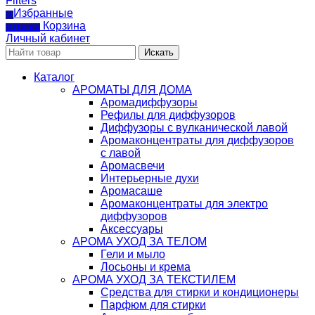
Filters
Избранные
0
Корзина
0
items
Личный кабинет
Искать
Каталог
АРОМАТЫ ДЛЯ ДОМА
Аромадиффузоры
Рефилы для диффузоров
Диффузоры с вулканической лавой
Аромаконцентраты для диффузоров
с лавой
Аромасвечи
Интерьерные духи
Аромасаше
Аромаконцентраты для электро
диффузоров
Аксессуары
АРОМА УХОД ЗА ТЕЛОМ
Гели и мыло
Лосьоны и крема
АРОМА УХОД ЗА ТЕКСТИЛЕМ
Средства для стирки и кондиционеры
Парфюм для стирки