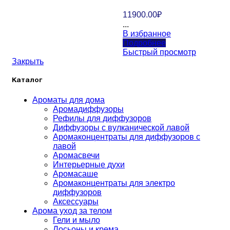
11900.00
₽
...
В избранное
Подробнее
Быстрый просмотр
Закрыть
Каталог
Ароматы для дома
Аромадиффузоры
Рефилы для диффузоров
Диффузоры с вулканической лавой
Аромаконцентраты для диффузоров с
лавой
Аромасвечи
Интерьерные духи
Аромасаше
Аромаконцентраты для электро
диффузоров
Аксессуары
Арома уход за телом
Гели и мыло
Лосьоны и крема