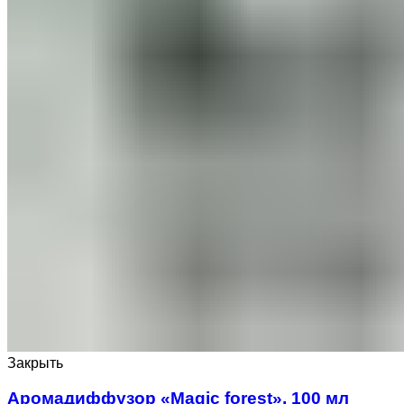
Закрыть
Аромадиффузор «Magic forest», 100 мл