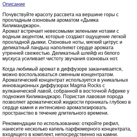
Описание
Почувствуйте красоту рассвета на вершине горы с
прохладным озоновым ароматом «Дымка
Килиманджаро».
Аромат встречает невесомыми зелеными нотами с
водным акцентом, которые создают ощущение легкой
прохладной дымки. Озоновые ноты, мягкий цитрус и
деликатный ландыш наполняют сердце аромата
утренней свежестью. Деликатный шлейф из белого
мускуса усиливает чистоту звучания озоновых нот.
Когда любимый аромат в диффузоре заканчивается,
можно воспользоваться сменным концентратом.
Ароматический концентрат используется в уникальных
инновационных диффузорах Magma Rocks с
вулканической лавой, собранной в восточной Африке у
подножия Килиманджаро. Пористая лавовая порода
позволяет ароматической жидкости проникать глубоко в
сердце камня и интенсивно ароматизировать
пространство в течение длительного времени.
Рекомендации по использованию: откройте рефил,
нанесите несколько капель парфюмерного концентрата,
входящего в комплект, непосредственно на камни.