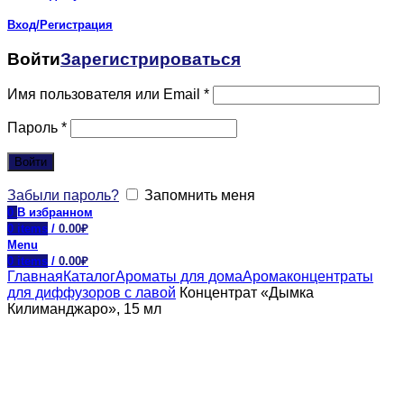
Вход/Регистрация
Войти
Зарегистрироваться
Имя пользователя или Email
*
Пароль
*
Войти
Забыли пароль?
Запомнить меня
0
В избранном
0
items
/
0.00
₽
Menu
0
items
/
0.00
₽
Главная
Каталог
Ароматы для дома
Аромаконцентраты
для диффузоров с лавой
Концентрат «Дымка
Килиманджаро», 15 мл