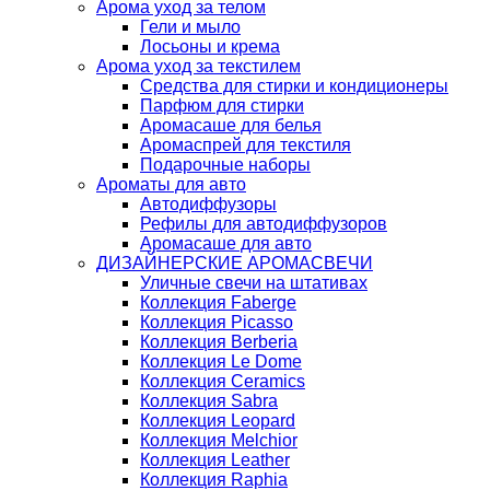
Арома уход за телом
Гели и мыло
Лосьоны и крема
Арома уход за текстилем
Средства для стирки и кондиционеры
Парфюм для стирки
Аромасаше для белья
Аромаспрей для текстиля
Подарочные наборы
Ароматы для авто
Автодиффузоры
Рефилы для автодиффузоров
Аромасаше для авто
ДИЗАЙНЕРСКИЕ АРОМАСВЕЧИ
Уличные свечи на штативах
Коллекция Faberge
Коллекция Picasso
Коллекция Berberia
Коллекция Le Dome
Коллекция Ceramics
Коллекция Sabra
Коллекция Leopard
Коллекция Melchior
Коллекция Leather
Коллекция Raphia