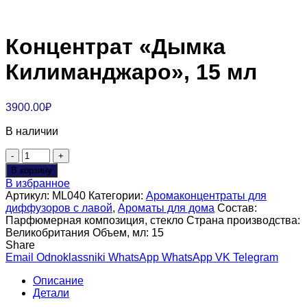
Концентрат «Дымка
Килиманджаро», 15 мл
3900.00
₽
В наличии
Количество
товара
В корзину
Концентрат
В избранное
"Дымка
Артикул:
ML040
Категории:
Аромаконцентраты для
Килиманджаро",
диффузоров с лавой
,
Ароматы для дома
Состав:
15
Парфюмерная композиция, стекло
Страна производства:
мл
Великобритания
Объем, мл:
15
Share
Email
Odnoklassniki
WhatsApp
WhatsApp
VK
Telegram
Описание
Детали