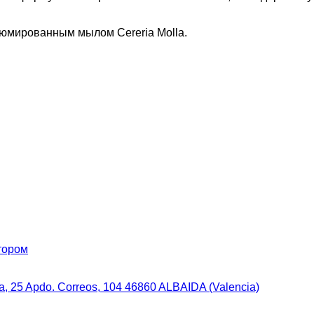
юмированным мылом Cereria Molla.
тором
, 25 Apdo. Correos, 104 46860 ALBAIDA (Valencia)