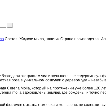
ло
Состав:
Жидкое мыло, пластик
Страна производства:
Ис
благодаря экстрактам чиа и женьшеня; не содержит сульфат
сская роза в уникальном созвучии с деревом уда – незабы
да Cereria Molla, который на протяжении уже более 120 ле
Cereria molla вдохновлены землей, где рождены, и точно 
ой формуле с экстрактами чиа и женьшеня, не содержит с