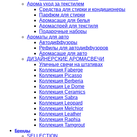
Арома уход за текстилем
Средства для стирки и кондиционеры
Парфюм для стирки
Аромасаше для белья
Аромаспрей для текстиля
Подарочные наборы
Ароматы для авто
Автодиффузоры
Рефилы для автодиффузоров
Аромасаше для авто
ДИЗАЙНЕРСКИЕ АРОМАСВЕЧИ
Уличные свечи на штативах
Коллекция Faberge
Коллекция Picasso
Коллекция Berberia
Коллекция Le Dome
Коллекция Ceramics
Коллекция Sabra
Коллекция Leopard
Коллекция Melchior
Коллекция Leather
Коллекция Raphia
Коллекция Tamgrout
Бренды
SELLECTION