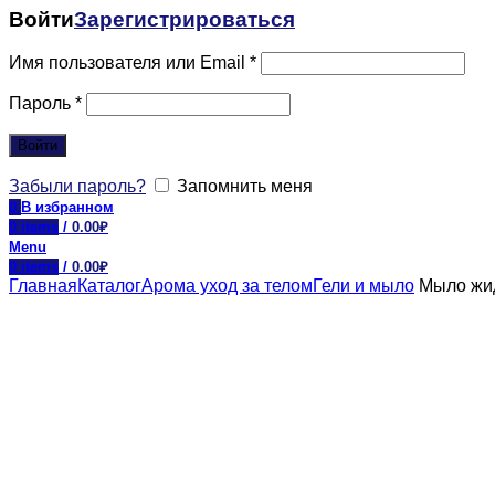
Войти
Зарегистрироваться
Имя пользователя или Email
*
Пароль
*
Войти
Забыли пароль?
Запомнить меня
0
В избранном
0
items
/
0.00
₽
Menu
0
items
/
0.00
₽
Главная
Каталог
Арома уход за телом
Гели и мыло
Мыло жид