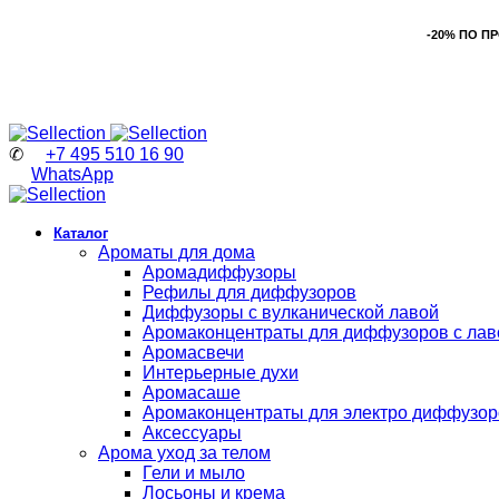
-20% ПО П
✆
+7 495 510 16 90
WhatsApp
Каталог
Ароматы для дома
Аромадиффузоры
Рефилы для диффузоров
Диффузоры с вулканической лавой
Аромаконцентраты для диффузоров с лав
Аромасвечи
Интерьерные духи
Аромасаше
Аромаконцентраты для электро диффузор
Аксессуары
Арома уход за телом
Гели и мыло
Лосьоны и крема