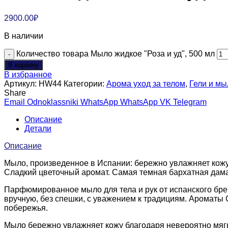
2900.00
₽
В наличии
Количество товара Мыло жидкое "Роза и уд", 500 мл
В корзину
В избранное
Артикул:
HW44
Категории:
Арома уход за телом
,
Гели и мы
Share
Email
Odnoklassniki
WhatsApp
WhatsApp
VK
Telegram
Описание
Детали
Описание
Мыло, произведенное в Испании: бережно увлажняет кожу 
Сладкий цветочный аромат. Самая темная бархатная дама
Парфюмированное мыло для тела и рук от испанского брен
вручную, без спешки, с уважением к традициям. Ароматы 
побережья.
Мыло бережно увлажняет кожу благодаря невероятно мягк