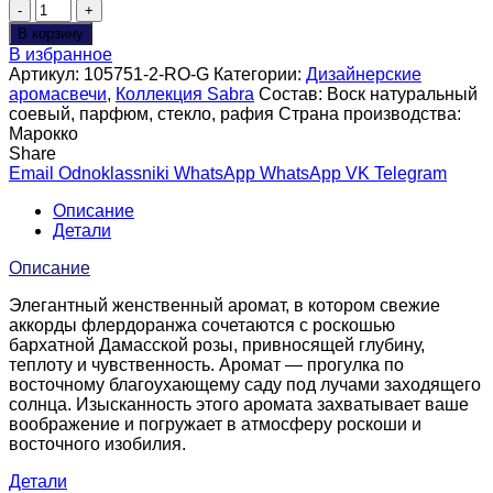
Количество
товара
В корзину
Аромасвеча
В избранное
LE
Артикул:
105751-2-RO-G
Категории:
Дизайнерские
DOME
аромасвечи
,
Коллекция Sabra
Состав:
Воск натуральный
SABRA
соевый, парфюм, стекло, рафия
Страна производства:
"Rose",
Марокко
436
Share
гр
Email
Odnoklassniki
WhatsApp
WhatsApp
VK
Telegram
Описание
Детали
Описание
Элегантный женственный аромат, в котором свежие
аккорды флердоранжа сочетаются с роскошью
бархатной Дамасской розы, привносящей глубину,
теплоту и чувственность. Аромат — прогулка по
восточному благоухающему саду под лучами заходящего
солнца. Изысканность этого аромата захватывает ваше
воображение и погружает в атмосферу роскоши и
восточного изобилия.
Детали