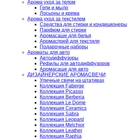
Арома уход за телом
Гели и мыло
Лосьоны и крема
Арома уход за текстилем
Средства для стирки и кондиционеры
Парфюм для стирки
Аромасаше для белья
Аромаспрей для текстиля
Подарочные наборы
Ароматы для авто
Автодиффузоры
Рефилы для автодиффузоров
Аромасаше для авто
ДИЗАЙНЕРСКИЕ АРОМАСВЕЧИ
Уличные свечи на штативах
Коллекция Faberge
Коллекция Picasso
Коллекция Berberia
Коллекция Le Dome
Коллекция Ceramics
Коллекция Sabra
Коллекция Leopard
Коллекция Melchior
Коллекция Leather
Коллекция Raphia