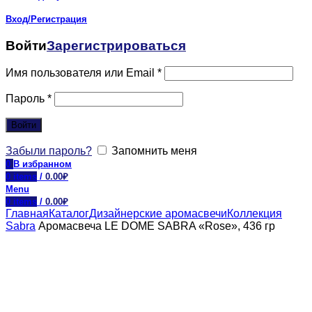
Вход/Регистрация
Войти
Зарегистрироваться
Имя пользователя или Email
*
Пароль
*
Войти
Забыли пароль?
Запомнить меня
0
В избранном
0
items
/
0.00
₽
Menu
0
items
/
0.00
₽
Главная
Каталог
Дизайнерские аромасвечи
Коллекция
Sabra
Аромасвеча LE DOME SABRA «Rose», 436 гр