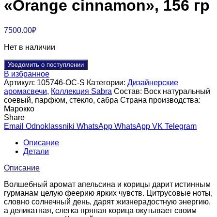
«Orange cinnamon», 156 гр
7500.00
₽
Нет в наличии
Уведомить о поступлении
В избранное
Артикул:
105746-OC-S
Категории:
Дизайнерские
аромасвечи
,
Коллекция Sabra
Состав:
Воск натуральный
соевый, парфюм, стекло, сабра
Страна производства:
Марокко
Share
Email
Odnoklassniki
WhatsApp
WhatsApp
VK
Telegram
Описание
Детали
Описание
Волшебный аромат апельсина и корицы дарит истинным
гурманам целую феерию ярких чувств. Цитрусовые ноты,
словно солнечный день, дарят жизнерадостную энергию,
а деликатная, слегка пряная корица окутывает своим