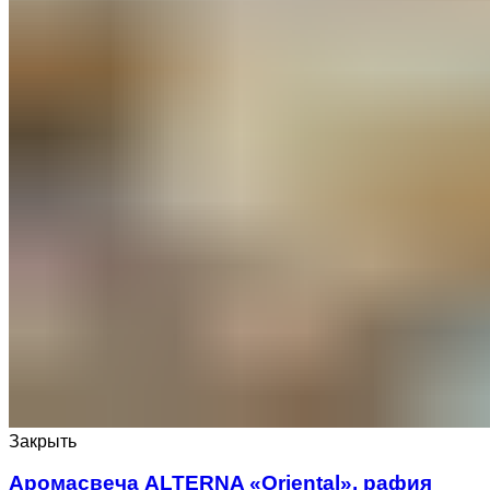
Закрыть
Аромасвеча ALTERNA «Oriental», рафия