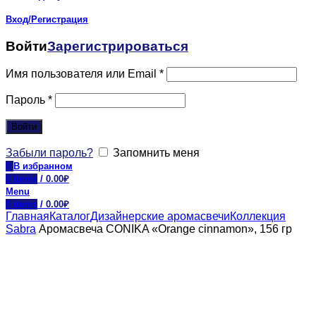
Вход/Регистрация
Войти
Зарегистрироваться
Имя пользователя или Email
*
Пароль
*
Войти
Забыли пароль?
Запомнить меня
0
В избранном
0
items
/
0.00
₽
Menu
0
items
/
0.00
₽
Главная
Каталог
Дизайнерские аромасвечи
Коллекция
Sabra
Аромасвеча CONIKA «Orange cinnamon», 156 гр