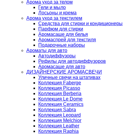
Арома уход за телом
Гели и мыло
Лосьоны и крема
Арома уход за текстилем
Средства для стирки и кондиционеры
Парфюм для стирки
Аромасаше для белья
Аромаспрей для текстиля
Подарочные наборы
Ароматы для авто
Автодиффузоры
Рефилы для автодиффузоров
Аромасаше для авто
ДИЗАЙНЕРСКИЕ АРОМАСВЕЧИ
Уличные свечи на штативах
Коллекция Faberge
Коллекция Picasso
Коллекция Berberia
Коллекция Le Dome
Коллекция Ceramics
Коллекция Sabra
Коллекция Leopard
Коллекция Melchior
Коллекция Leather
Коллекция Raphia