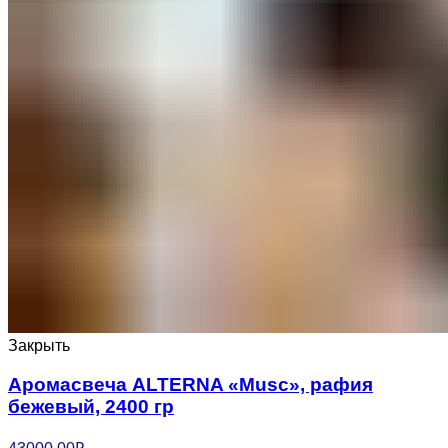
Закрыть
Аромасвеча ALTERNA «Musc», рафия
бежевый, 2400 гр