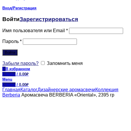
Вход/Регистрация
Войти
Зарегистрироваться
Имя пользователя или Email
*
Пароль
*
Войти
Забыли пароль?
Запомнить меня
0
В избранном
0
items
/
0.00
₽
Menu
0
items
/
0.00
₽
Главная
Каталог
Дизайнерские аромасвечи
Коллекция
Berberia
Аромасвеча BERBERIA «Oriental», 2395 гр