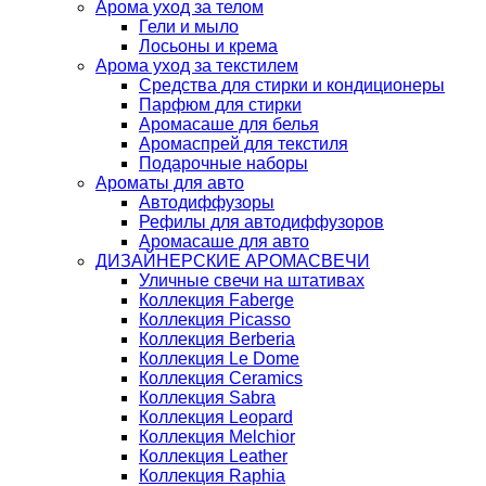
Арома уход за телом
Гели и мыло
Лосьоны и крема
Арома уход за текстилем
Средства для стирки и кондиционеры
Парфюм для стирки
Аромасаше для белья
Аромаспрей для текстиля
Подарочные наборы
Ароматы для авто
Автодиффузоры
Рефилы для автодиффузоров
Аромасаше для авто
ДИЗАЙНЕРСКИЕ АРОМАСВЕЧИ
Уличные свечи на штативах
Коллекция Faberge
Коллекция Picasso
Коллекция Berberia
Коллекция Le Dome
Коллекция Ceramics
Коллекция Sabra
Коллекция Leopard
Коллекция Melchior
Коллекция Leather
Коллекция Raphia