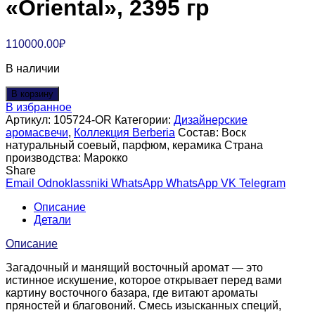
«Oriental», 2395 гр
110000.00
₽
В наличии
В корзину
В избранное
Артикул:
105724-OR
Категории:
Дизайнерские
аромасвечи
,
Коллекция Berberia
Состав:
Воск
натуральный соевый, парфюм, керамика
Страна
производства:
Марокко
Share
Email
Odnoklassniki
WhatsApp
WhatsApp
VK
Telegram
Описание
Детали
Описание
Загадочный и манящий восточный аромат — это
истинное искушение, которое открывает перед вами
картину восточного базара, где витают ароматы
пряностей и благовоний. Смесь изысканных специй,