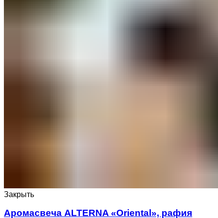
Закрыть
Аромасвеча ALTERNA «Oriental», рафия