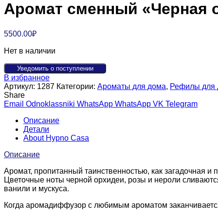
Аромат сменный «Черная о
5500.00
₽
Нет в наличии
Уведомить о поступлении
В избранное
Артикул:
1287
Категории:
Ароматы для дома
,
Рефилы для
Share
Email
Odnoklassniki
WhatsApp
WhatsApp
VK
Telegram
Описание
Детали
About Hypno Casa
Описание
Аромат, пропитанный таинственностью, как загадочная и
Цветочные ноты черной орхидеи, розы и нероли сливают
ванили и мускуса.
Когда аромадиффузор с любимым ароматом заканчивается