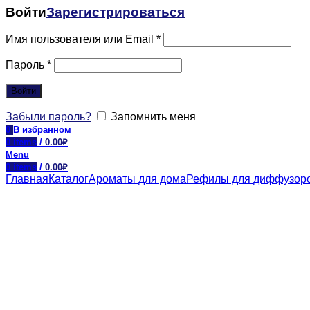
Войти
Зарегистрироваться
Имя пользователя или Email
*
Пароль
*
Войти
Забыли пароль?
Запомнить меня
0
В избранном
0
items
/
0.00
₽
Menu
0
items
/
0.00
₽
Главная
Каталог
Ароматы для дома
Рефилы для диффузор