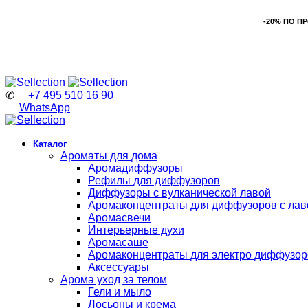
-20% ПО П
✆
+7 495 510 16 90
WhatsApp
Каталог
Ароматы для дома
Аромадиффузоры
Рефилы для диффузоров
Диффузоры с вулканической лавой
Аромаконцентраты для диффузоров с лав
Аромасвечи
Интерьерные духи
Аромасаше
Аромаконцентраты для электро диффузор
Аксессуары
Арома уход за телом
Гели и мыло
Лосьоны и крема