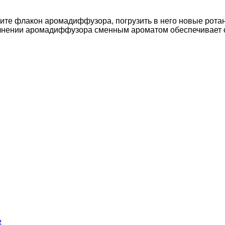
ните флакон аромадиффузора, погрузить в него новые рот
олнении аромадиффузора сменным ароматом обеспечивает 
е