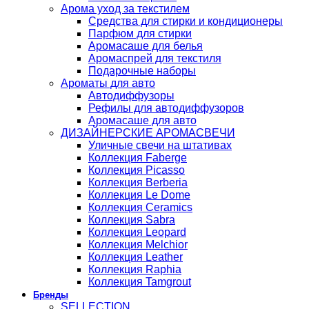
Арома уход за текстилем
Средства для стирки и кондиционеры
Парфюм для стирки
Аромасаше для белья
Аромаспрей для текстиля
Подарочные наборы
Ароматы для авто
Автодиффузоры
Рефилы для автодиффузоров
Аромасаше для авто
ДИЗАЙНЕРСКИЕ АРОМАСВЕЧИ
Уличные свечи на штативах
Коллекция Faberge
Коллекция Picasso
Коллекция Berberia
Коллекция Le Dome
Коллекция Ceramics
Коллекция Sabra
Коллекция Leopard
Коллекция Melchior
Коллекция Leather
Коллекция Raphia
Коллекция Tamgrout
Бренды
SELLECTION