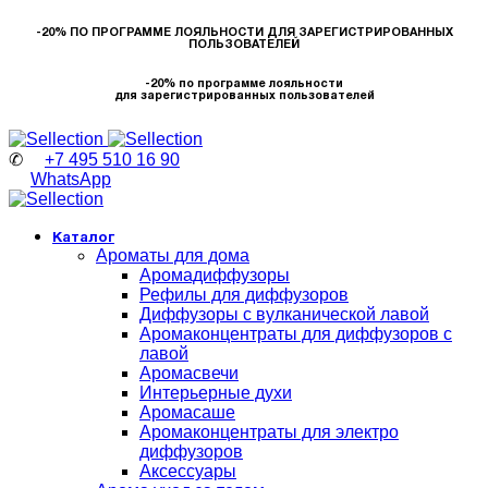
-20% ПО ПРОГРАММЕ ЛОЯЛЬНОСТИ ДЛЯ ЗАРЕГИСТРИРОВАННЫХ
ПОЛЬЗОВАТЕЛЕЙ
-20% по программе лояльности
для зарегистрированных пользователей
✆
+7 495 510 16 90
WhatsApp
Каталог
Ароматы для дома
Аромадиффузоры
Рефилы для диффузоров
Диффузоры с вулканической лавой
Аромаконцентраты для диффузоров с
лавой
Аромасвечи
Интерьерные духи
Аромасаше
Аромаконцентраты для электро
диффузоров
Аксессуары