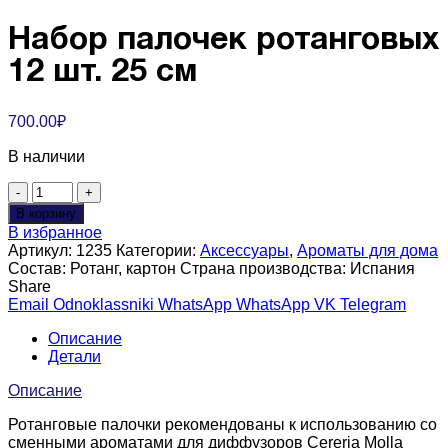
Набор палочек ротанговых
12 шт. 25 см
700.00
₽
В наличии
Количество
товара
В корзину
Набор
В избранное
палочек
Артикул:
1235
Категории:
Аксессуары
,
Ароматы для дома
ротанговых
Состав:
Ротанг, картон
Страна производства:
Испания
12
Share
шт.
Email
Odnoklassniki
WhatsApp
WhatsApp
VK
Telegram
25
см
Описание
Детали
Описание
Ротанговые палочки рекомендованы к использованию со
сменными ароматами для диффузоров Cereria Molla