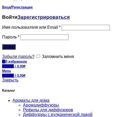
Вход/Регистрация
Войти
Зарегистрироваться
Имя пользователя или Email
*
Пароль
*
Войти
Забыли пароль?
Запомнить меня
0
В избранном
0
items
/
0.00
₽
Menu
0
items
/
0.00
₽
Закрыть
Каталог
Ароматы для дома
Аромадиффузоры
Рефилы для диффузоров
Диффузоры с вулканической лавой