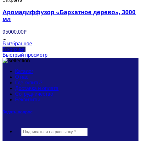
Аромадиффузор «Бархатное дерево», 3000
мл
95000.00
₽
...
В избранное
В корзину
Быстрый просмотр
Каталог
О нас
Где купить?
Доставка и оплата
Сотрудничество
Реквизиты
Задать вопрос