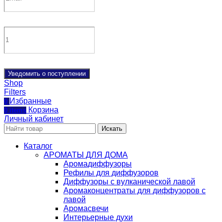
Уведомить о поступлении
Shop
Filters
Избранные
0
Корзина
0
items
Личный кабинет
Искать
Каталог
АРОМАТЫ ДЛЯ ДОМА
Аромадиффузоры
Рефилы для диффузоров
Диффузоры с вулканической лавой
Аромаконцентраты для диффузоров с
лавой
Аромасвечи
Интерьерные духи