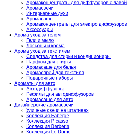
Аромаконцентраты для диффузоров с лавой
Аромасвечи
Интерьерные духи
Аромасаше
Аромаконцентраты для электро диффузоров
Аксессуары
Арома уход за телом
Гели и мыло
Лосьоны и крема
Арома уход за текстилем
Средства для стирки и кондиционеры
Парфюм для стирки
Аромасаше для белья
Аромаспрей для текстиля
Подарочные наборы
Ароматы для авто
Автодиффузоры
Рефилы для автодиффузоров
Аромасаше для авто
Дизайнерские аромасвечи
Уличные свечи на штативах
Коллекция Faberge
Коллекция Picasso
Коллекция Berberia
Коллекция Le Dome