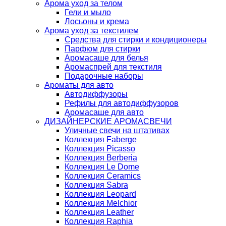
Арома уход за телом
Гели и мыло
Лосьоны и крема
Арома уход за текстилем
Средства для стирки и кондиционеры
Парфюм для стирки
Аромасаше для белья
Аромаспрей для текстиля
Подарочные наборы
Ароматы для авто
Автодиффузоры
Рефилы для автодиффузоров
Аромасаше для авто
ДИЗАЙНЕРСКИЕ АРОМАСВЕЧИ
Уличные свечи на штативах
Коллекция Faberge
Коллекция Picasso
Коллекция Berberia
Коллекция Le Dome
Коллекция Ceramics
Коллекция Sabra
Коллекция Leopard
Коллекция Melchior
Коллекция Leather
Коллекция Raphia