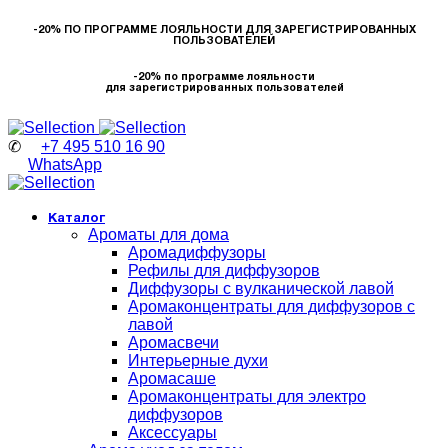
-20% ПО ПРОГРАММЕ ЛОЯЛЬНОСТИ ДЛЯ ЗАРЕГИСТРИРОВАННЫХ
ПОЛЬЗОВАТЕЛЕЙ
-20% по программе лояльности
для зарегистрированных пользователей
✆
+7 495 510 16 90
WhatsApp
Каталог
Ароматы для дома
Аромадиффузоры
Рефилы для диффузоров
Диффузоры с вулканической лавой
Аромаконцентраты для диффузоров с
лавой
Аромасвечи
Интерьерные духи
Аромасаше
Аромаконцентраты для электро
диффузоров
Аксессуары