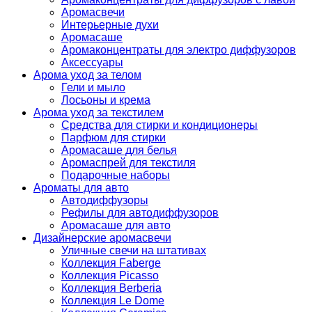
Аромасвечи
Интерьерные духи
Аромасаше
Аромаконцентраты для электро диффузоров
Аксессуары
Арома уход за телом
Гели и мыло
Лосьоны и крема
Арома уход за текстилем
Средства для стирки и кондиционеры
Парфюм для стирки
Аромасаше для белья
Аромаспрей для текстиля
Подарочные наборы
Ароматы для авто
Автодиффузоры
Рефилы для автодиффузоров
Аромасаше для авто
Дизайнерские аромасвечи
Уличные свечи на штативах
Коллекция Faberge
Коллекция Picasso
Коллекция Berberia
Коллекция Le Dome