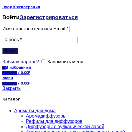
Вход/Регистрация
Войти
Зарегистрироваться
Имя пользователя или Email
*
Пароль
*
Войти
Забыли пароль?
Запомнить меня
0
В избранном
0
items
/
0.00
₽
Menu
0
items
/
0.00
₽
Закрыть
Каталог
Ароматы для дома
Аромадиффузоры
Рефилы для диффузоров
Диффузоры с вулканической лавой
Аромаконцентраты для диффузоров с лавой