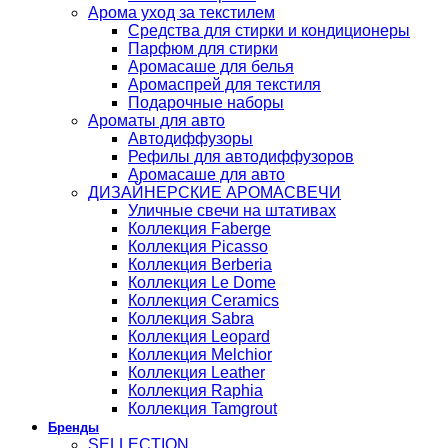
Арома уход за текстилем
Средства для стирки и кондиционеры
Парфюм для стирки
Аромасаше для белья
Аромаспрей для текстиля
Подарочные наборы
Ароматы для авто
Автодиффузоры
Рефилы для автодиффузоров
Аромасаше для авто
ДИЗАЙНЕРСКИЕ АРОМАСВЕЧИ
Уличные свечи на штативах
Коллекция Faberge
Коллекция Picasso
Коллекция Berberia
Коллекция Le Dome
Коллекция Ceramics
Коллекция Sabra
Коллекция Leopard
Коллекция Melchior
Коллекция Leather
Коллекция Raphia
Коллекция Tamgrout
Бренды
SELLECTION