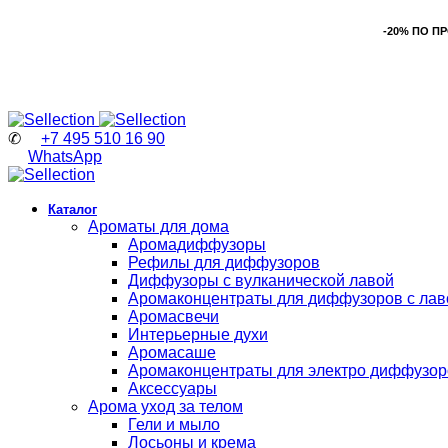
-20% ПО П
✆
+7 495 510 16 90
WhatsApp
Каталог
Ароматы для дома
Аромадиффузоры
Рефилы для диффузоров
Диффузоры с вулканической лавой
Аромаконцентраты для диффузоров с лав
Аромасвечи
Интерьерные духи
Аромасаше
Аромаконцентраты для электро диффузор
Аксессуары
Арома уход за телом
Гели и мыло
Лосьоны и крема