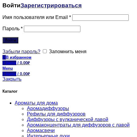
Войти
Зарегистрироваться
Имя пользователя или Email
*
Пароль
*
Войти
Забыли пароль?
Запомнить меня
0
В избранном
0
items
/
0.00
₽
Menu
0
items
/
0.00
₽
Закрыть
Каталог
Ароматы для дома
Аромадиффузоры
Рефилы для диффузоров
Диффузоры с вулканической лавой
Аромаконцентраты для диффузоров с лавой
Аромасвечи
Интерьерные духи