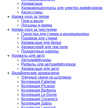
Аромасаше
Аромаконцентраты для электро диффузоров
Аксессуары
Арома уход за телом
Гели и мыло
Лосьоны и крема
Арома уход за текстилем
Средства для стирки и кондиционеры
Парфюм для стирки
Аромасаше для белья
Аромаспрей для текстиля
Подарочные наборы
Ароматы для авто
Автодиффузоры
Рефилы для автодиффузоров
Аромасаше для авто
Дизайнерские аромасвечи
Уличные свечи на штативах
Коллекция Faberge
Коллекция Picasso
Коллекция Berberia
Коллекция Le Dome
Коллекция Ceramics
Коллекция Sabra
Коллекция Leopard