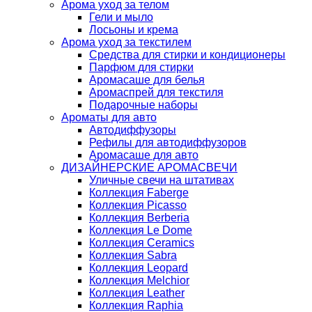
Арома уход за телом
Гели и мыло
Лосьоны и крема
Арома уход за текстилем
Средства для стирки и кондиционеры
Парфюм для стирки
Аромасаше для белья
Аромаспрей для текстиля
Подарочные наборы
Ароматы для авто
Автодиффузоры
Рефилы для автодиффузоров
Аромасаше для авто
ДИЗАЙНЕРСКИЕ АРОМАСВЕЧИ
Уличные свечи на штативах
Коллекция Faberge
Коллекция Picasso
Коллекция Berberia
Коллекция Le Dome
Коллекция Ceramics
Коллекция Sabra
Коллекция Leopard
Коллекция Melchior
Коллекция Leather
Коллекция Raphia