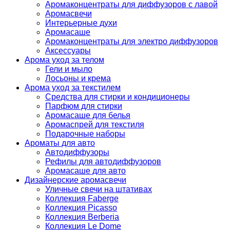
Аромаконцентраты для диффузоров с лавой
Аромасвечи
Интерьерные духи
Аромасаше
Аромаконцентраты для электро диффузоров
Аксессуары
Арома уход за телом
Гели и мыло
Лосьоны и крема
Арома уход за текстилем
Средства для стирки и кондиционеры
Парфюм для стирки
Аромасаше для белья
Аромаспрей для текстиля
Подарочные наборы
Ароматы для авто
Автодиффузоры
Рефилы для автодиффузоров
Аромасаше для авто
Дизайнерские аромасвечи
Уличные свечи на штативах
Коллекция Faberge
Коллекция Picasso
Коллекция Berberia
Коллекция Le Dome