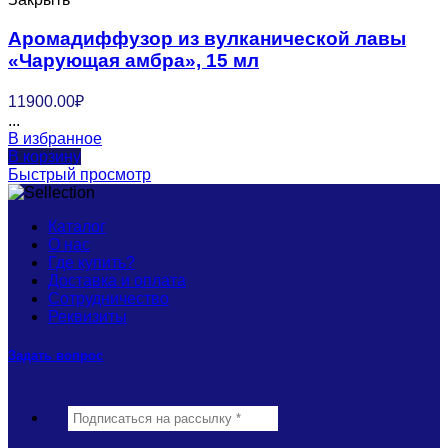
Аромадиффузор из вулканической лавы
«Чарующая амбра», 15 мл
11900.00
₽
...
В избранное
В корзину
Быстрый просмотр
Каталог
О нас
Где купить?
Доставка и оплата
Сотрудничество
Реквизиты
Задать вопрос