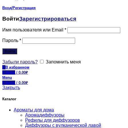
Вход/Регистрация
Войти
Зарегистрироваться
Имя пользователя или Email
*
Пароль
*
Войти
Забыли пароль?
Запомнить меня
0
В избранном
0
items
/
0.00
₽
Menu
0
items
/
0.00
₽
Закрыть
Каталог
Ароматы для дома
Аромадиффузоры
Рефилы для диффузоров
Диффузоры с вулканической лавой