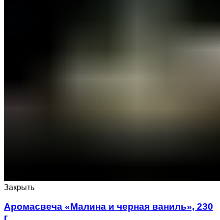
Закрыть
Аромасвеча «Малина и черная ваниль», 230
г