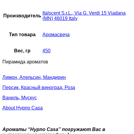
Italscent S.r.L., Via G. Verdi 15 Viadana
Производитель
(MN) 46019 Italy
Тип товара
Аромасвеча
Вес, гр
450
Пирамида ароматов
Лимон, Апельсин, Мандирин
Персик, Красный виноград, Роза
Ваниль, Мускус
About Hypno Casa
Ароматы “Hypno Casa” погружают Вас в