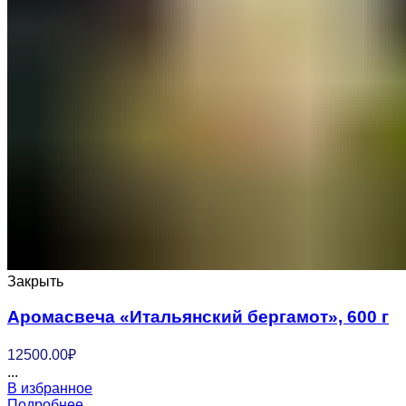
Закрыть
Аромасвеча «Итальянский бергамот», 600 г
12500.00
₽
...
В избранное
Подробнее