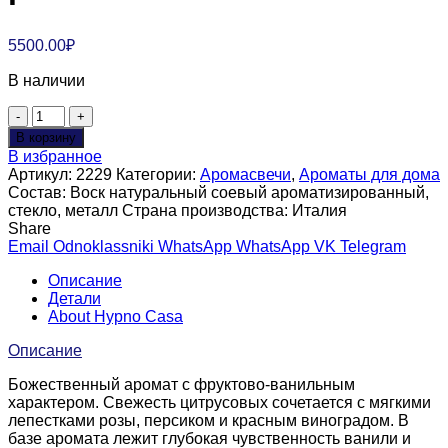
5500.00
₽
В наличии
Количество
товара
В корзину
Аромасвеча
В избранное
"Божественное
Артикул:
2229
Категории:
Аромасвечи
,
Ароматы для дома
вино",
Состав:
Воск натуральный соевый ароматизированный,
350
стекло, металл
Страна производства:
Италия
г
Share
Email
Odnoklassniki
WhatsApp
WhatsApp
VK
Telegram
Описание
Детали
About Hypno Casa
Описание
Божественный аромат с фруктово-ванильным
характером. Свежесть цитрусовых сочетается с мягкими
лепестками розы, персиком и красным виноградом. В
базе аромата лежит глубокая чувственность ванили и