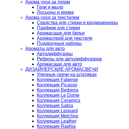
Арома уход за телом
Гели и мыло
Лосьоны и крема
Арома уход за текстилем
Средства для стирки и кондиционеры
Парфюм для стирки
Аромасаше для белья
Аромаспрей для текстиля
Подарочные наборы
Ароматы для авто
Автодиффузоры
Рефилы для автодиффузоров
Аромасаше для авто
ДИЗАЙНЕРСКИЕ АРОМАСВЕЧИ
Уличные свечи на штативах
Коллекция Faberge
Коллекция Picasso
Коллекция Berberia
Коллекция Le Dome
Коллекция Ceramics
Коллекция Sabra
Коллекция Leopard
Коллекция Melchior
Коллекция Leather
Коллекция Raphia