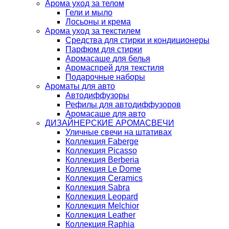
Арома уход за телом
Гели и мыло
Лосьоны и крема
Арома уход за текстилем
Средства для стирки и кондиционеры
Парфюм для стирки
Аромасаше для белья
Аромаспрей для текстиля
Подарочные наборы
Ароматы для авто
Автодиффузоры
Рефилы для автодиффузоров
Аромасаше для авто
ДИЗАЙНЕРСКИЕ АРОМАСВЕЧИ
Уличные свечи на штативах
Коллекция Faberge
Коллекция Picasso
Коллекция Berberia
Коллекция Le Dome
Коллекция Ceramics
Коллекция Sabra
Коллекция Leopard
Коллекция Melchior
Коллекция Leather
Коллекция Raphia