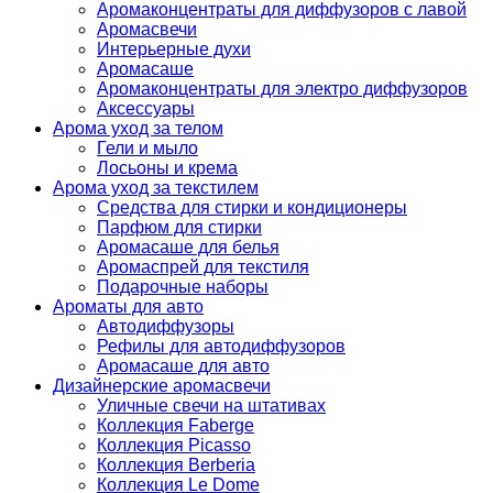
Аромаконцентраты для диффузоров с лавой
Аромасвечи
Интерьерные духи
Аромасаше
Аромаконцентраты для электро диффузоров
Аксессуары
Арома уход за телом
Гели и мыло
Лосьоны и крема
Арома уход за текстилем
Средства для стирки и кондиционеры
Парфюм для стирки
Аромасаше для белья
Аромаспрей для текстиля
Подарочные наборы
Ароматы для авто
Автодиффузоры
Рефилы для автодиффузоров
Аромасаше для авто
Дизайнерские аромасвечи
Уличные свечи на штативах
Коллекция Faberge
Коллекция Picasso
Коллекция Berberia
Коллекция Le Dome