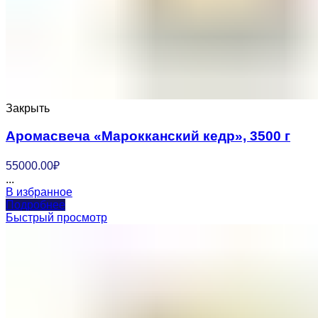
Закрыть
Аромасвеча «Марокканский кедр», 3500 г
55000.00
₽
...
В избранное
Подробнее
Быстрый просмотр