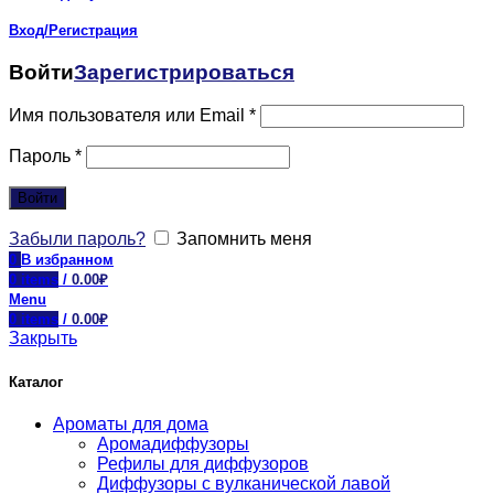
Вход/Регистрация
Войти
Зарегистрироваться
Имя пользователя или Email
*
Пароль
*
Войти
Забыли пароль?
Запомнить меня
0
В избранном
0
items
/
0.00
₽
Menu
0
items
/
0.00
₽
Закрыть
Каталог
Ароматы для дома
Аромадиффузоры
Рефилы для диффузоров
Диффузоры с вулканической лавой