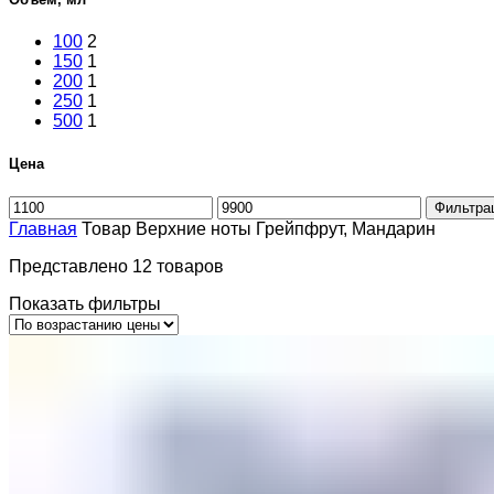
100
2
150
1
200
1
250
1
500
1
Цена
Минимальная
Максимальная
Фильтра
цена
цена
Главная
Товар Верхние ноты
Грейпфрут, Мандарин
Представлено 12 товаров
Показать фильтры