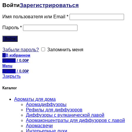
Войти
Зарегистрироваться
Имя пользователя или Email
*
Пароль
*
Войти
Забыли пароль?
Запомнить меня
0
В избранном
0
items
/
0.00
₽
Menu
0
items
/
0.00
₽
Закрыть
Каталог
Ароматы для дома
Аромадиффузоры
Рефилы для диффузоров
Диффузоры с вулканической лавой
Аромаконцентраты для диффузоров с лавой
Аромасвечи
Интерьерные духи