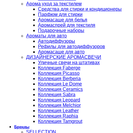
Арома уход за текстилем
Средства для стирки и кондиционеры
Парфюм для стирки
Аромасаше для белья
Аромаспрей для текстиля
Подарочные наборы
Ароматы для авто
Автодиффузоры
Рефилы для автодиффузоров
Аромасаше для авто
ДИЗАЙНЕРСКИЕ АРОМАСВЕЧИ
Уличные свечи на штативах
Коллекция Faberge
Коллекция Picasso
Коллекция Berberia
Коллекция Le Dome
Коллекция Ceramics
Коллекция Sabra
Коллекция Leopard
Коллекция Melchior
Коллекция Leather
Коллекция Raphia
Коллекция Tamgrout
Бренды
SELLECTION