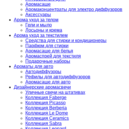
Аромасаше
Аромаконцентраты для электро диффузоров
Аксессуары
Арома уход за телом
Гели и мыло
Лосьоны и крема
Арома уход за текстилем
Средства для стирки и кондиционеры
Парфюм для стирки
Аромасаше для белья
Аромаспрей для текстиля
Подарочные наборы
Ароматы для авто
Автодиффузоры
Рефилы для автодиффузоров
Аромасаше для авто
Дизайнерские аромасвечи
Уличные свечи на штативах
Коллекция Faberge
Коллекция Picasso
Коллекция Berberia
Коллекция Le Dome
Коллекция Ceramics
Коллекция Sabra
Коллекция Leopard