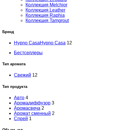
Коллекция Melchior
Коллекция Leather
Коллекция Raphia
Коллекция Tamgrout
Бренд
Hypno Casa
Hypno Casa
12
Бестселлеры
Тип аромата
Свежий
12
Тип продукта
Авто
4
Аромадиффузор
3
Аромасвеча
2
Аромат сменный
2
Спрей
1
Объем, мл