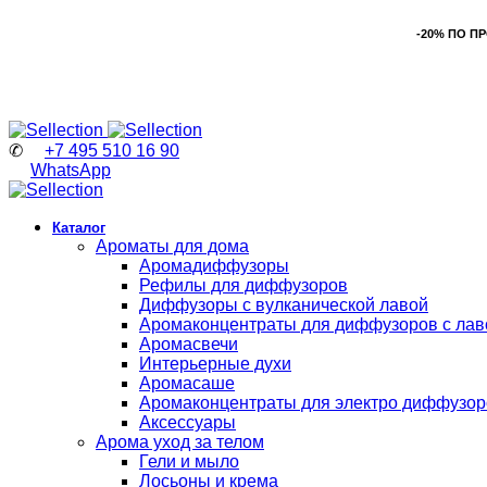
-20% ПО П
✆
+7 495 510 16 90
WhatsApp
Каталог
Ароматы для дома
Аромадиффузоры
Рефилы для диффузоров
Диффузоры с вулканической лавой
Аромаконцентраты для диффузоров с лав
Аромасвечи
Интерьерные духи
Аромасаше
Аромаконцентраты для электро диффузор
Аксессуары
Арома уход за телом
Гели и мыло
Лосьоны и крема