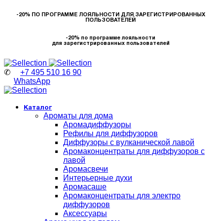
-20% ПО ПРОГРАММЕ ЛОЯЛЬНОСТИ ДЛЯ ЗАРЕГИСТРИРОВАННЫХ
ПОЛЬЗОВАТЕЛЕЙ
-20% по программе лояльности
для зарегистрированных пользователей
✆
+7 495 510 16 90
WhatsApp
Каталог
Ароматы для дома
Аромадиффузоры
Рефилы для диффузоров
Диффузоры с вулканической лавой
Аромаконцентраты для диффузоров с
лавой
Аромасвечи
Интерьерные духи
Аромасаше
Аромаконцентраты для электро
диффузоров
Аксессуары