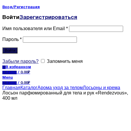
Вход/Регистрация
Войти
Зарегистрироваться
Имя пользователя или Email
*
Пароль
*
Войти
Забыли пароль?
Запомнить меня
0
В избранном
0
items
/
0.00
₽
Menu
0
items
/
0.00
₽
Главная
Каталог
Арома уход за телом
Лосьоны и крема
Лосьон парфюмированный для тела и рук «Rendezvous»,
400 мл