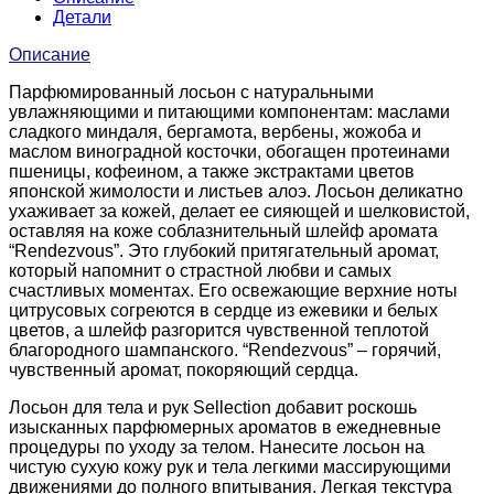
Детали
Описание
Парфюмированный лосьон с натуральными
увлажняющими и питающими компонентам: маслами
сладкого миндаля, бергамота, вербены, жожоба и
маслом виноградной косточки, обогащен протеинами
пшеницы, кофеином, а также экстрактами цветов
японской жимолости и листьев алоэ. Лосьон деликатно
ухаживает за кожей, делает ее сияющей и шелковистой,
оставляя на коже соблазнительный шлейф аромата
“Rendezvous”. Это глубокий притягательный аромат,
который напомнит о страстной любви и самых
счастливых моментах. Его освежающие верхние ноты
цитрусовых согреются в сердце из ежевики и белых
цветов, а шлейф разгорится чувственной теплотой
благородного шампанского. “Rendezvous” – горячий,
чувственный аромат, покоряющий сердца.
Лосьон для тела и рук Sellection добавит роскошь
изысканных парфюмерных ароматов в ежедневные
процедуры по уходу за телом. Нанесите лосьон на
чистую сухую кожу рук и тела легкими массирующими
движениями до полного впитывания. Легкая текстура