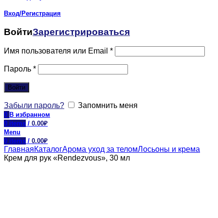
Вход/Регистрация
Войти
Зарегистрироваться
Имя пользователя или Email
*
Пароль
*
Войти
Забыли пароль?
Запомнить меня
0
В избранном
0
items
/
0.00
₽
Menu
0
items
/
0.00
₽
Главная
Каталог
Арома уход за телом
Лосьоны и крема
Крем для рук «Rendezvous», 30 мл