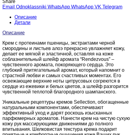
Share
Email
Odnoklassniki
WhatsApp
WhatsApp
VK
Telegram
Описание
Детали
Описание
Крем с протеинами пшеницы, экстрактами черной
смородины и листьев алоэ прекрасно увлажняет кожу,
делает ее мягкой и эластичной, оставляя на коже
соблазнительный шлейф аромата “Rendezvous” –
чувственного аромата, покоряющего сердца. Это
глубокий притягательный аромат, который напомнит о
страстной любви и самых счастливых моментах. Его
освежающие верхние ноты цитрусовых согреются в
сердце из ежевики и белых цветов, а шлейф разгорится
чувственной теплотой благородного шампанского.
Уникальные рецептуры кремов Sellection, обогащенные
натуральными компонентами, обеспечивают
эффективный уход и дарят роскошь изысканных
парфюмерных ароматов. Нанести крем на чистую сухую
кожу рук массирующими движениями до полного
впитывания. Шелковистая текстура крема подарит
приятные и комфортные ощущения коже Ваших рук.