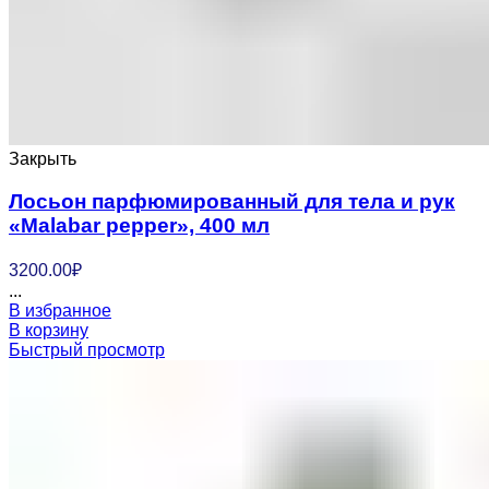
Закрыть
Лосьон парфюмированный для тела и рук
«Malabar pepper», 400 мл
3200.00
₽
...
В избранное
В корзину
Быстрый просмотр