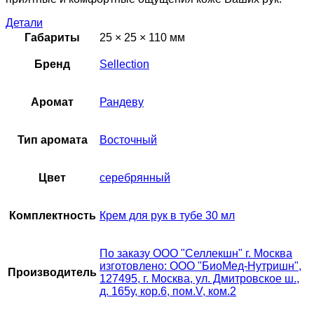
Детали
Габариты
25 × 25 × 110 мм
Бренд
Sellection
Аромат
Рандеву
Тип аромата
Восточный
Цвет
серебрянный
Комплектность
Крем для рук в тубе 30 мл
По заказу ООО "Селлекшн" г. Москва
изготовлено: ООО "БиоМед-Нутришн",
Производитель
127495, г. Москва, ул. Дмитровское ш.,
д. 165у, кор.6, пом.V, ком.2