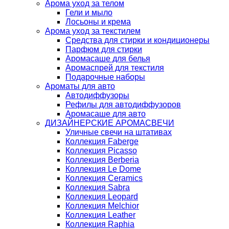
Арома уход за телом
Гели и мыло
Лосьоны и крема
Арома уход за текстилем
Средства для стирки и кондиционеры
Парфюм для стирки
Аромасаше для белья
Аромаспрей для текстиля
Подарочные наборы
Ароматы для авто
Автодиффузоры
Рефилы для автодиффузоров
Аромасаше для авто
ДИЗАЙНЕРСКИЕ АРОМАСВЕЧИ
Уличные свечи на штативах
Коллекция Faberge
Коллекция Picasso
Коллекция Berberia
Коллекция Le Dome
Коллекция Ceramics
Коллекция Sabra
Коллекция Leopard
Коллекция Melchior
Коллекция Leather
Коллекция Raphia