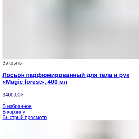
Закрыть
Лосьон парфюмированный для тела и рук
«Magic forest», 400 мл
3400.00
₽
...
В избранное
В корзину
Быстрый просмотр