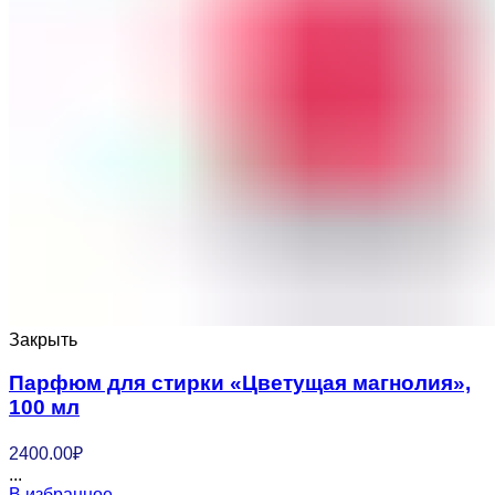
Закрыть
Парфюм для стирки «Цветущая магнолия»,
100 мл
2400.00
₽
...
В избранное