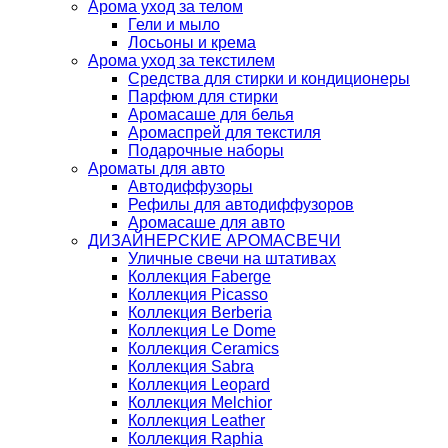
Арома уход за телом
Гели и мыло
Лосьоны и крема
Арома уход за текстилем
Средства для стирки и кондиционеры
Парфюм для стирки
Аромасаше для белья
Аромаспрей для текстиля
Подарочные наборы
Ароматы для авто
Автодиффузоры
Рефилы для автодиффузоров
Аромасаше для авто
ДИЗАЙНЕРСКИЕ АРОМАСВЕЧИ
Уличные свечи на штативах
Коллекция Faberge
Коллекция Picasso
Коллекция Berberia
Коллекция Le Dome
Коллекция Ceramics
Коллекция Sabra
Коллекция Leopard
Коллекция Melchior
Коллекция Leather
Коллекция Raphia