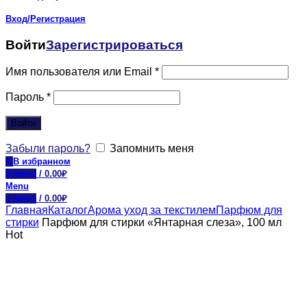
Вход/Регистрация
Войти
Зарегистрироваться
Имя пользователя или Email
*
Пароль
*
Войти
Забыли пароль?
Запомнить меня
0
В избранном
0
items
/
0.00
₽
Menu
0
items
/
0.00
₽
Главная
Каталог
Арома уход за текстилем
Парфюм для
стирки
Парфюм для стирки «Янтарная слеза», 100 мл
Hot