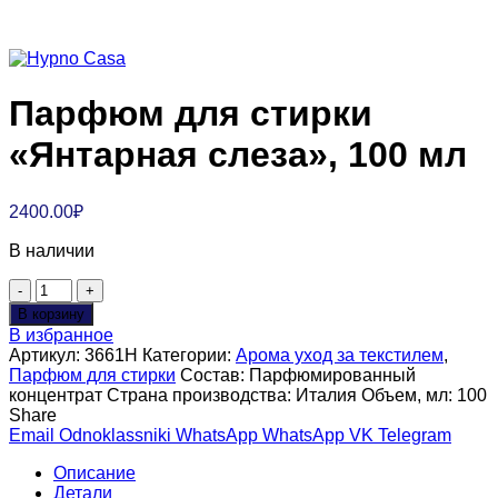
Парфюм для стирки
«Янтарная слеза», 100 мл
2400.00
₽
В наличии
Количество
товара
В корзину
Парфюм
В избранное
для
Артикул:
3661H
Категории:
Арома уход за текстилем
,
стирки
Парфюм для стирки
Состав:
Парфюмированный
"Янтарная
концентрат
Страна производства:
Италия
Объем, мл:
100
слеза",
Share
100
Email
Odnoklassniki
WhatsApp
WhatsApp
VK
Telegram
мл
Описание
Детали