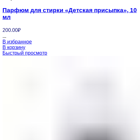
Парфюм для стирки «Детская присыпка», 10
мл
200.00
₽
...
В избранное
В корзину
Быстрый просмотр