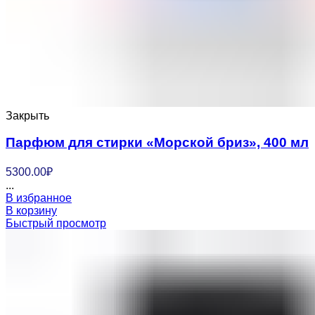
Закрыть
Парфюм для стирки «Морской бриз», 400 мл
5300.00
₽
...
В избранное
В корзину
Быстрый просмотр