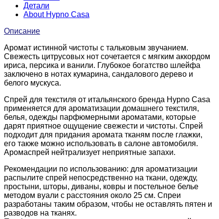
Детали
About Hypno Casa
Описание
Аромат истинной чистоты с тальковым звучанием.
Свежесть цитрусовых нот сочетается с мягким аккордом
ириса, персика и ванили. Глубокое богатство шлейфа
заключено в нотах кумарина, сандалового дерево и
белого мускуса.
Спрей для текстиля от итальянского бренда Hypno Casa
применяется для ароматизации домашнего текстиля,
белья, одежды парфюмерными ароматами, которые
дарят приятное ощущение свежести и чистоты. Спрей
подходит для придания аромата тканям после глажки,
его также можно использовать в салоне автомобиля.
Аромаспрей нейтрализует неприятные запахи.
Рекомендации по использованию: для ароматизации
распылите спрей непосредственно на ткани, одежду,
простыни, шторы, диваны, ковры и постельное белье
методом вуали с расстояния около 25 см. Спреи
разработаны таким образом, чтобы не оставлять пятен и
разводов на тканях.