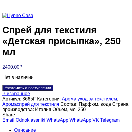
Спрей для текстиля
«Детская присыпка», 250
мл
2400.00
₽
Нет в наличии
Уведомить о поступлении
В избранное
Артикул:
3665F
Категории:
Арома уход за текстилем
,
Аромаспрей для текстиля
Состав:
Парфюм, вода
Страна
производства:
Италия
Объем, мл:
250
Share
Email
Odnoklassniki
WhatsApp
WhatsApp
VK
Telegram
Описание