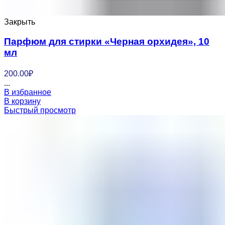
Закрыть
Парфюм для стирки «Черная орхидея», 10
мл
200.00
₽
...
В избранное
В корзину
Быстрый просмотр