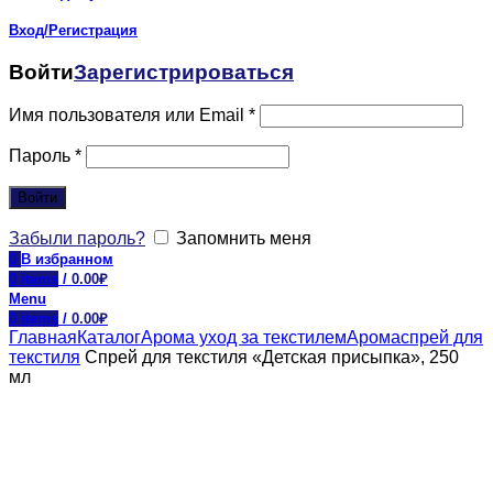
Вход/Регистрация
Войти
Зарегистрироваться
Имя пользователя или Email
*
Пароль
*
Войти
Забыли пароль?
Запомнить меня
0
В избранном
0
items
/
0.00
₽
Menu
0
items
/
0.00
₽
Главная
Каталог
Арома уход за текстилем
Аромаспрей для
текстиля
Спрей для текстиля «Детская присыпка», 250
мл