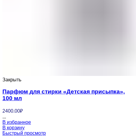
Закрыть
Парфюм для стирки «Детская присыпка»,
100 мл
2400.00
₽
...
В избранное
В корзину
Быстрый просмотр