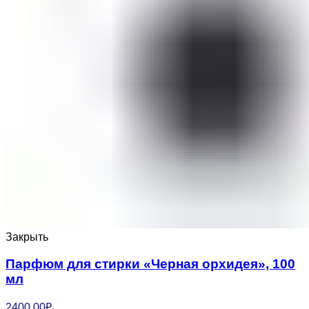
Закрыть
Парфюм для стирки «Черная орхидея», 100
мл
2400.00
₽