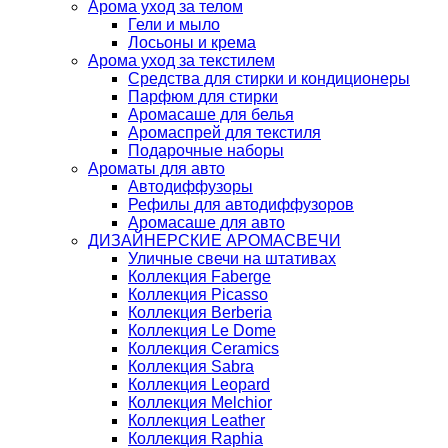
Арома уход за телом
Гели и мыло
Лосьоны и крема
Арома уход за текстилем
Средства для стирки и кондиционеры
Парфюм для стирки
Аромасаше для белья
Аромаспрей для текстиля
Подарочные наборы
Ароматы для авто
Автодиффузоры
Рефилы для автодиффузоров
Аромасаше для авто
ДИЗАЙНЕРСКИЕ АРОМАСВЕЧИ
Уличные свечи на штативах
Коллекция Faberge
Коллекция Picasso
Коллекция Berberia
Коллекция Le Dome
Коллекция Ceramics
Коллекция Sabra
Коллекция Leopard
Коллекция Melchior
Коллекция Leather
Коллекция Raphia