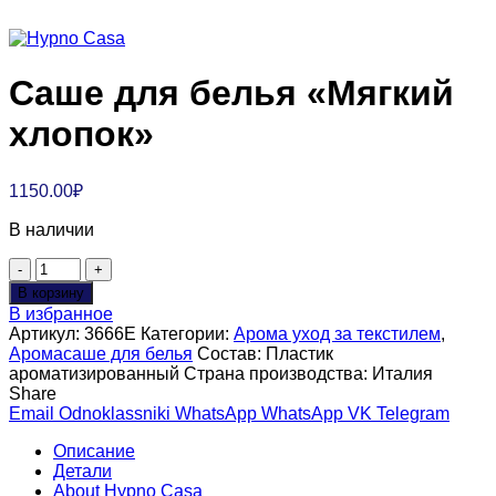
Саше для белья «Мягкий
хлопок»
1150.00
₽
В наличии
Количество
товара
В корзину
Саше
В избранное
для
Артикул:
3666E
Категории:
Арома уход за текстилем
,
белья
Аромасаше для белья
Состав:
Пластик
"Мягкий
ароматизированный
Страна производства:
Италия
хлопок"
Share
Email
Odnoklassniki
WhatsApp
WhatsApp
VK
Telegram
Описание
Детали
About Hypno Casa