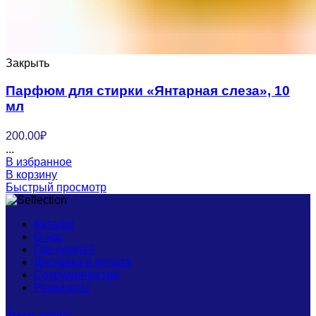
Закрыть
Парфюм для стирки «Янтарная слеза», 10
мл
200.00
₽
...
В избранное
В корзину
Быстрый просмотр
Каталог
О нас
Где купить?
Доставка и оплата
Сотрудничество
Реквизиты
Задать вопрос