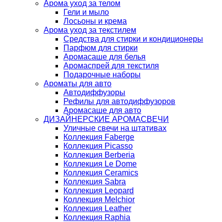
Арома уход за телом
Гели и мыло
Лосьоны и крема
Арома уход за текстилем
Средства для стирки и кондиционеры
Парфюм для стирки
Аромасаше для белья
Аромаспрей для текстиля
Подарочные наборы
Ароматы для авто
Автодиффузоры
Рефилы для автодиффузоров
Аромасаше для авто
ДИЗАЙНЕРСКИЕ АРОМАСВЕЧИ
Уличные свечи на штативах
Коллекция Faberge
Коллекция Picasso
Коллекция Berberia
Коллекция Le Dome
Коллекция Ceramics
Коллекция Sabra
Коллекция Leopard
Коллекция Melchior
Коллекция Leather
Коллекция Raphia