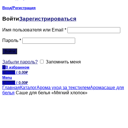
Вход/Регистрация
Войти
Зарегистрироваться
Имя пользователя или Email
*
Пароль
*
Войти
Забыли пароль?
Запомнить меня
0
В избранном
0
items
/
0.00
₽
Menu
0
items
/
0.00
₽
Главная
Каталог
Арома уход за текстилем
Аромасаше для
белья
Саше для белья «Мягкий хлопок»