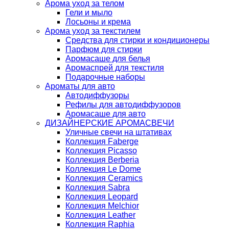
Арома уход за телом
Гели и мыло
Лосьоны и крема
Арома уход за текстилем
Средства для стирки и кондиционеры
Парфюм для стирки
Аромасаше для белья
Аромаспрей для текстиля
Подарочные наборы
Ароматы для авто
Автодиффузоры
Рефилы для автодиффузоров
Аромасаше для авто
ДИЗАЙНЕРСКИЕ АРОМАСВЕЧИ
Уличные свечи на штативах
Коллекция Faberge
Коллекция Picasso
Коллекция Berberia
Коллекция Le Dome
Коллекция Ceramics
Коллекция Sabra
Коллекция Leopard
Коллекция Melchior
Коллекция Leather
Коллекция Raphia