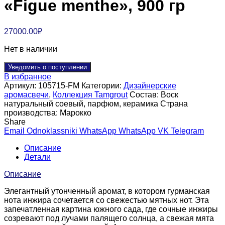
«Figue menthe», 900 гр
27000.00
₽
Нет в наличии
Уведомить о поступлении
В избранное
Артикул:
105715-FM
Категории:
Дизайнерские
аромасвечи
,
Коллекция Tamgrout
Состав:
Воск
натуральный соевый, парфюм, керамика
Страна
производства:
Марокко
Share
Email
Odnoklassniki
WhatsApp
WhatsApp
VK
Telegram
Описание
Детали
Описание
Элегантный утонченный аромат, в котором гурманская
нота инжира сочетается со свежестью мятных нот. Эта
запечатленная картина южного сада, где сочные инжиры
созревают под лучами палящего солнца, а свежая мята