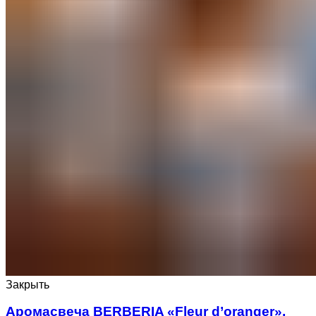
Закрыть
Аромасвеча BERBERIA «Fleur d’oranger»,