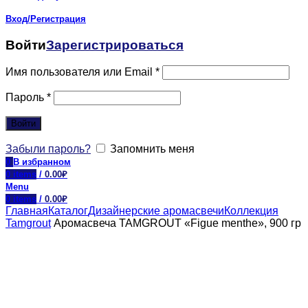
Вход/Регистрация
Войти
Зарегистрироваться
Имя пользователя или Email
*
Пароль
*
Войти
Забыли пароль?
Запомнить меня
0
В избранном
0
items
/
0.00
₽
Menu
0
items
/
0.00
₽
Главная
Каталог
Дизайнерские аромасвечи
Коллекция
Tamgrout
Аромасвеча TAMGROUT «Figue menthe», 900 гр