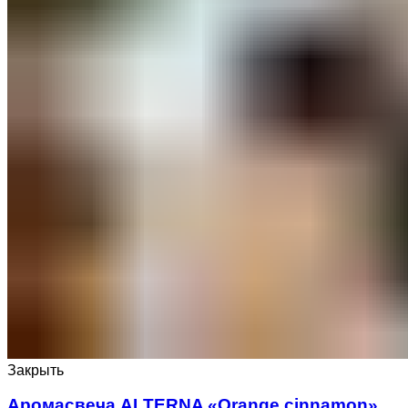
Закрыть
Аромасвеча ALTERNA «Orange cinnamon»,