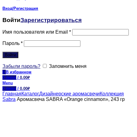
Вход/Регистрация
Войти
Зарегистрироваться
Имя пользователя или Email
*
Пароль
*
Войти
Забыли пароль?
Запомнить меня
0
В избранном
0
items
/
0.00
₽
Menu
0
items
/
0.00
₽
Главная
Каталог
Дизайнерские аромасвечи
Коллекция
Sabra
Аромасвеча SABRA «Orange cinnamon», 243 гр