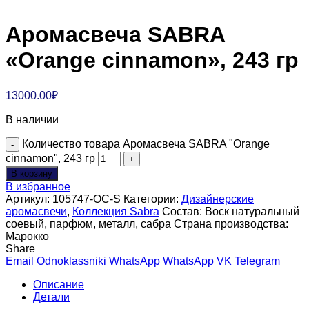
Аромасвеча SABRA
«Orange cinnamon», 243 гр
13000.00
₽
В наличии
Количество товара Аромасвеча SABRA "Orange
cinnamon", 243 гр
В корзину
В избранное
Артикул:
105747-OC-S
Категории:
Дизайнерские
аромасвечи
,
Коллекция Sabra
Состав:
Воск натуральный
соевый, парфюм, металл, сабра
Страна производства:
Марокко
Share
Email
Odnoklassniki
WhatsApp
WhatsApp
VK
Telegram
Описание
Детали