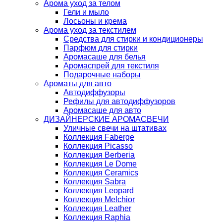
Арома уход за телом
Гели и мыло
Лосьоны и крема
Арома уход за текстилем
Средства для стирки и кондиционеры
Парфюм для стирки
Аромасаше для белья
Аромаспрей для текстиля
Подарочные наборы
Ароматы для авто
Автодиффузоры
Рефилы для автодиффузоров
Аромасаше для авто
ДИЗАЙНЕРСКИЕ АРОМАСВЕЧИ
Уличные свечи на штативах
Коллекция Faberge
Коллекция Picasso
Коллекция Berberia
Коллекция Le Dome
Коллекция Ceramics
Коллекция Sabra
Коллекция Leopard
Коллекция Melchior
Коллекция Leather
Коллекция Raphia