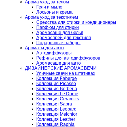
Арома уход за телом
Гели и мыло
Лосьоны и крема
Арома уход за текстилем
Средства для стирки и кондиционеры
Парфюм для стирки
Аромасаше для белья
Аромаспрей для текстиля
Подарочные наборы
Ароматы для авто
Автодиффузоры
Рефилы для автодиффузоров
Аромасаше для авто
ДИЗАЙНЕРСКИЕ АРОМАСВЕЧИ
Уличные свечи на штативах
Коллекция Faberge
Коллекция Picasso
Коллекция Berberia
Коллекция Le Dome
Коллекция Ceramics
Коллекция Sabra
Коллекция Leopard
Коллекция Melchior
Коллекция Leather
Коллекция Raphia