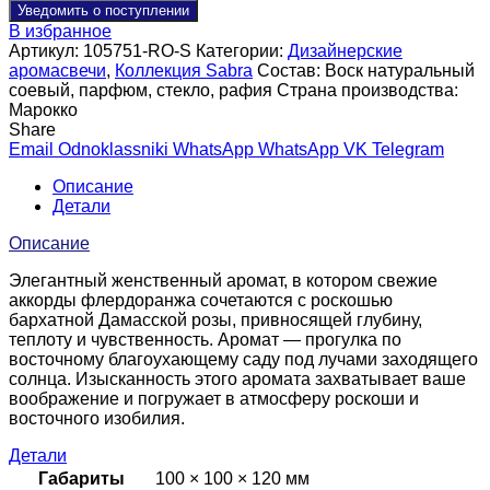
Уведомить о поступлении
В избранное
Артикул:
105751-RO-S
Категории:
Дизайнерские
аромасвечи
,
Коллекция Sabra
Состав:
Воск натуральный
соевый, парфюм, стекло, рафия
Страна производства:
Марокко
Share
Email
Odnoklassniki
WhatsApp
WhatsApp
VK
Telegram
Описание
Детали
Описание
Элегантный женственный аромат, в котором свежие
аккорды флердоранжа сочетаются с роскошью
бархатной Дамасской розы, привносящей глубину,
теплоту и чувственность. Аромат — прогулка по
восточному благоухающему саду под лучами заходящего
солнца. Изысканность этого аромата захватывает ваше
воображение и погружает в атмосферу роскоши и
восточного изобилия.
Детали
Габариты
100 × 100 × 120 мм