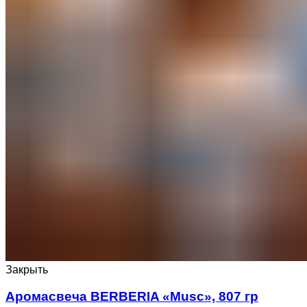
Закрыть
Аромасвеча BERBERIA «Musc», 807 гр