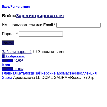
Вход/Регистрация
Войти
Зарегистрироваться
Имя пользователя или Email
*
Пароль
*
Войти
Забыли пароль?
Запомнить меня
0
В избранном
0
items
/
0.00
₽
Menu
0
items
/
0.00
₽
Главная
Каталог
Дизайнерские аромасвечи
Коллекция
Sabra
Аромасвеча LE DOME SABRA «Rose», 770 гр