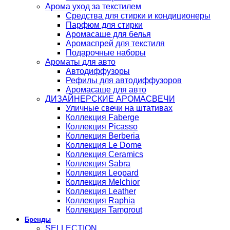
Арома уход за текстилем
Средства для стирки и кондиционеры
Парфюм для стирки
Аромасаше для белья
Аромаспрей для текстиля
Подарочные наборы
Ароматы для авто
Автодиффузоры
Рефилы для автодиффузоров
Аромасаше для авто
ДИЗАЙНЕРСКИЕ АРОМАСВЕЧИ
Уличные свечи на штативах
Коллекция Faberge
Коллекция Picasso
Коллекция Berberia
Коллекция Le Dome
Коллекция Ceramics
Коллекция Sabra
Коллекция Leopard
Коллекция Melchior
Коллекция Leather
Коллекция Raphia
Коллекция Tamgrout
Бренды
SELLECTION