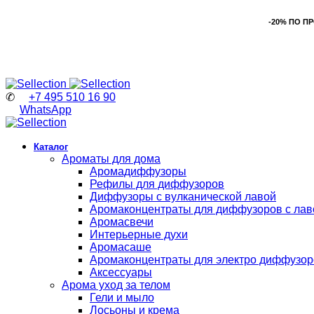
-20% ПО П
✆
+7 495 510 16 90
WhatsApp
Каталог
Ароматы для дома
Аромадиффузоры
Рефилы для диффузоров
Диффузоры с вулканической лавой
Аромаконцентраты для диффузоров с лав
Аромасвечи
Интерьерные духи
Аромасаше
Аромаконцентраты для электро диффузор
Аксессуары
Арома уход за телом
Гели и мыло
Лосьоны и крема