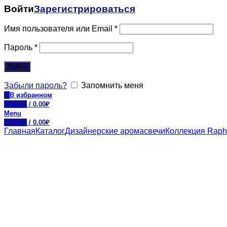
Войти
Зарегистрироваться
Имя пользователя или Email
*
Пароль
*
Войти
Забыли пароль?
Запомнить меня
0
В избранном
0
items
/
0.00
₽
Menu
0
items
/
0.00
₽
Главная
Каталог
Дизайнерские аромасвечи
Коллекция Raph