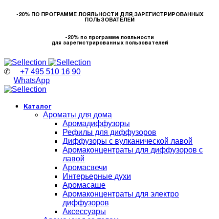
-20% ПО ПРОГРАММЕ ЛОЯЛЬНОСТИ ДЛЯ ЗАРЕГИСТРИРОВАННЫХ
ПОЛЬЗОВАТЕЛЕЙ
-20% по программе лояльности
для зарегистрированных пользователей
✆
+7 495 510 16 90
WhatsApp
Каталог
Ароматы для дома
Аромадиффузоры
Рефилы для диффузоров
Диффузоры с вулканической лавой
Аромаконцентраты для диффузоров с
лавой
Аромасвечи
Интерьерные духи
Аромасаше
Аромаконцентраты для электро
диффузоров
Аксессуары