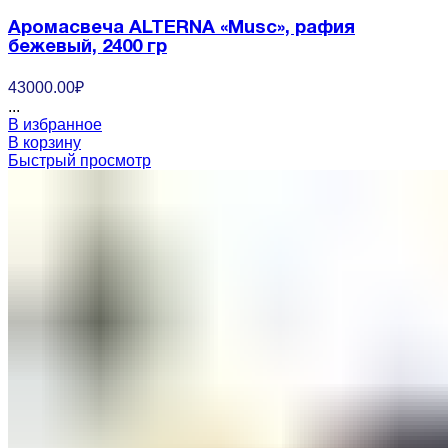
Аромасвеча ALTERNA «Musc», рафия
бежевый, 2400 гр
43000.00
₽
...
В избранное
В корзину
Быстрый просмотр