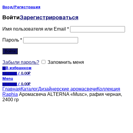
Вход/Регистрация
Войти
Зарегистрироваться
Имя пользователя или Email
*
Пароль
*
Войти
Забыли пароль?
Запомнить меня
0
В избранном
0
items
/
0.00
₽
Menu
0
items
/
0.00
₽
Главная
Каталог
Дизайнерские аромасвечи
Коллекция
Raphia
Аромасвеча ALTERNA «Musc», рафия черная,
2400 гр