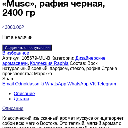
«Musc», рафия черная,
2400 гр
43000.00
₽
Нет в наличии
Уведомить о поступлении
В избранное
Артикул:
105679-MU-B
Категории:
Дизайнерские
аромасвечи
,
Коллекция Raphia
Состав:
Воск
натуральный соевый, парфюм, стекло, рафия
Страна
производства:
Марокко
Share
Email
Odnoklassniki
WhatsApp
WhatsApp
VK
Telegram
Описание
Детали
Описание
Классический изысканный аромат мускуса олицетворяет
собой всю магию Востока. Это теплый, мягкий аромат с