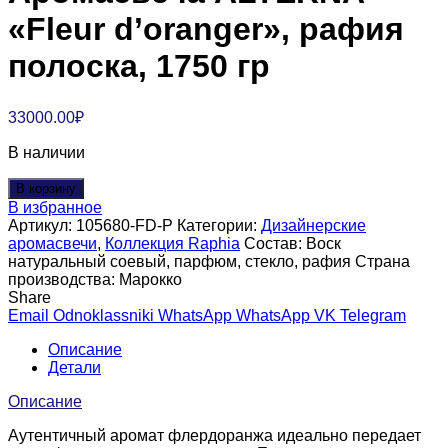
«Fleur d’oranger», рафия
полоска, 1750 гр
33000.00
₽
В наличии
В корзину
В избранное
Артикул:
105680-FD-P
Категории:
Дизайнерские
аромасвечи
,
Коллекция Raphia
Состав:
Воск
натуральный соевый, парфюм, стекло, рафия
Страна
производства:
Марокко
Share
Email
Odnoklassniki
WhatsApp
WhatsApp
VK
Telegram
Описание
Детали
Описание
Аутентичный аромат флердоранжа идеально передает