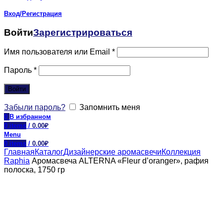
Вход/Регистрация
Войти
Зарегистрироваться
Имя пользователя или Email
*
Пароль
*
Войти
Забыли пароль?
Запомнить меня
0
В избранном
0
items
/
0.00
₽
Menu
0
items
/
0.00
₽
Главная
Каталог
Дизайнерские аромасвечи
Коллекция
Raphia
Аромасвеча ALTERNA «Fleur d’oranger», рафия
полоска, 1750 гр