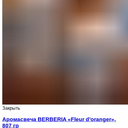
Закрыть
Аромасвеча BERBERIA «Fleur d’oranger»,
807 гр