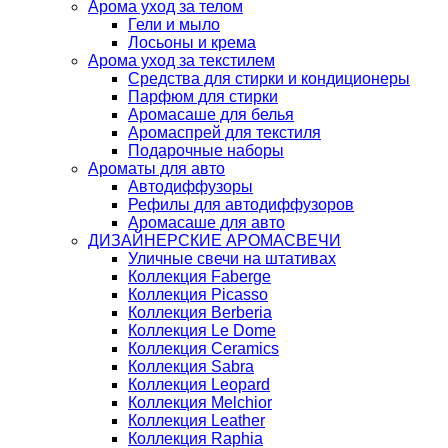
Арома уход за телом
Гели и мыло
Лосьоны и крема
Арома уход за текстилем
Средства для стирки и кондиционеры
Парфюм для стирки
Аромасаше для белья
Аромаспрей для текстиля
Подарочные наборы
Ароматы для авто
Автодиффузоры
Рефилы для автодиффузоров
Аромасаше для авто
ДИЗАЙНЕРСКИЕ АРОМАСВЕЧИ
Уличные свечи на штативах
Коллекция Faberge
Коллекция Picasso
Коллекция Berberia
Коллекция Le Dome
Коллекция Ceramics
Коллекция Sabra
Коллекция Leopard
Коллекция Melchior
Коллекция Leather
Коллекция Raphia