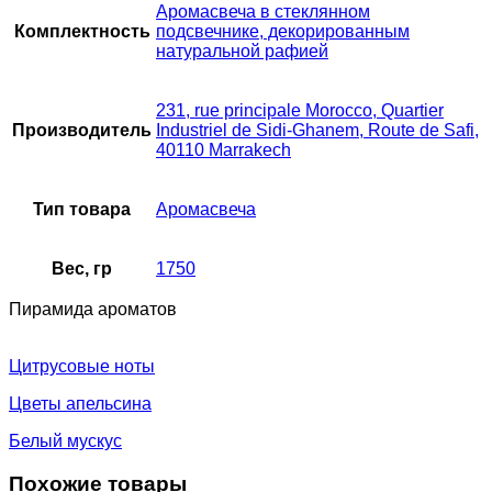
Аромасвеча в стеклянном
Комплектность
подсвечнике, декорированным
натуральной рафией
231, rue principale Morocco, Quartier
Производитель
Industriel de Sidi-Ghanem, Route de Safi,
40110 Marrakech
Тип товара
Аромасвеча
Вес, гр
1750
Пирамида ароматов
Цитрусовые ноты
Цветы апельсина
Белый мускус
Похожие товары