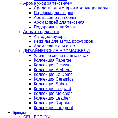
Арома уход за текстилем
Средства для стирки и кондиционеры
Парфюм для стирки
Аромасаше для белья
Аромаспрей для текстиля
Подарочные наборы
Ароматы для авто
Автодиффузоры
Рефилы для автодиффузоров
Аромасаше для авто
ДИЗАЙНЕРСКИЕ АРОМАСВЕЧИ
Уличные свечи на штативах
Коллекция Faberge
Коллекция Picasso
Коллекция Berberia
Коллекция Le Dome
Коллекция Ceramics
Коллекция Sabra
Коллекция Leopard
Коллекция Melchior
Коллекция Leather
Коллекция Raphia
Коллекция Tamgrout
Бренды
SELLECTION