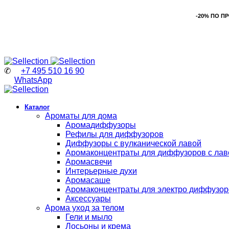
-20% ПО П
✆
+7 495 510 16 90
WhatsApp
Каталог
Ароматы для дома
Аромадиффузоры
Рефилы для диффузоров
Диффузоры с вулканической лавой
Аромаконцентраты для диффузоров с лав
Аромасвечи
Интерьерные духи
Аромасаше
Аромаконцентраты для электро диффузор
Аксессуары
Арома уход за телом
Гели и мыло
Лосьоны и крема