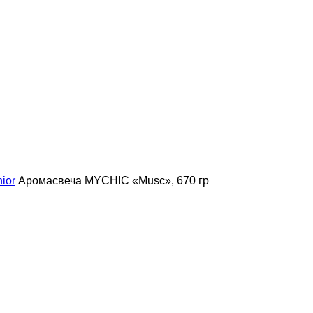
ior
Аромасвеча MYCHIC «Musc», 670 гр