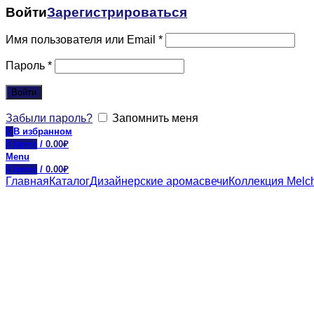
Войти
Зарегистрироваться
Имя пользователя или Email
*
Пароль
*
Войти
Забыли пароль?
Запомнить меня
0
В избранном
0
items
/
0.00
₽
Menu
0
items
/
0.00
₽
Главная
Каталог
Дизайнерские аромасвечи
Коллекция Melch