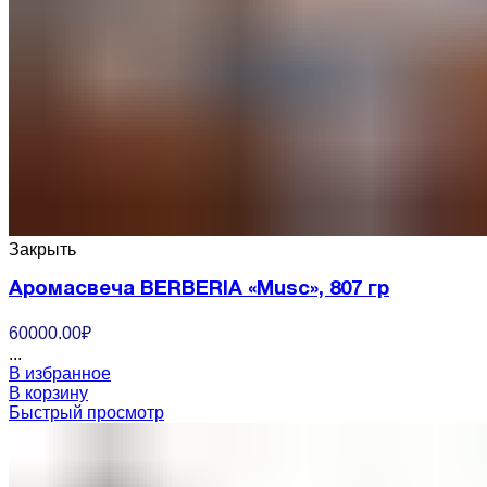
Закрыть
Аромасвеча BERBERIA «Musc», 807 гр
60000.00
₽
...
В избранное
В корзину
Быстрый просмотр