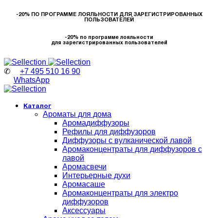
-20% ПО ПРОГРАММЕ ЛОЯЛЬНОСТИ ДЛЯ ЗАРЕГИСТРИРОВАННЫХ
ПОЛЬЗОВАТЕЛЕЙ
-20% по программе лояльности
для зарегистрированных пользователей
✆
+7 495 510 16 90
WhatsApp
Каталог
Ароматы для дома
Аромадиффузоры
Рефилы для диффузоров
Диффузоры с вулканической лавой
Аромаконцентраты для диффузоров с
лавой
Аромасвечи
Интерьерные духи
Аромасаше
Аромаконцентраты для электро
диффузоров
Аксессуары