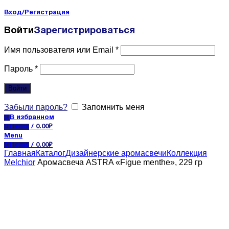
Вход/Регистрация
Войти
Зарегистрироваться
Имя пользователя или Email
*
Пароль
*
Войти
Забыли пароль?
Запомнить меня
0
В избранном
0
items
/
0.00
₽
Menu
0
items
/
0.00
₽
Главная
Каталог
Дизайнерские аромасвечи
Коллекция
Melchior
Аромасвеча ASTRA «Figue menthe», 229 гр