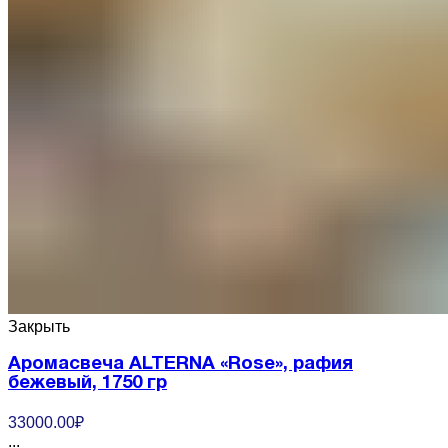
Закрыть
Аромасвеча ALTERNA «Rose», рафия
бежевый, 1750 гр
33000.00
₽
...