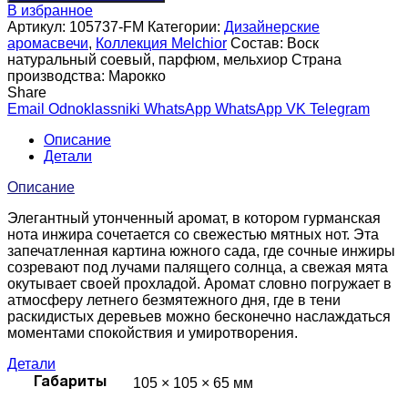
В избранное
Артикул:
105737-FM
Категории:
Дизайнерские
аромасвечи
,
Коллекция Melchior
Состав:
Воск
натуральный соевый, парфюм, мельхиор
Страна
производства:
Марокко
Share
Email
Odnoklassniki
WhatsApp
WhatsApp
VK
Telegram
Описание
Детали
Описание
Элегантный утонченный аромат, в котором гурманская
нота инжира сочетается со свежестью мятных нот. Эта
запечатленная картина южного сада, где сочные инжиры
созревают под лучами палящего солнца, а свежая мята
окутывает своей прохладой. Аромат словно погружает в
атмосферу летнего безмятежного дня, где в тени
раскидистых деревьев можно бесконечно наслаждаться
моментами спокойствия и умиротворения.
Детали
105 × 105 × 65 мм
Габариты