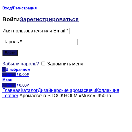
Вход/Регистрация
Войти
Зарегистрироваться
Имя пользователя или Email
*
Пароль
*
Войти
Забыли пароль?
Запомнить меня
0
В избранном
0
items
/
0.00
₽
Menu
0
items
/
0.00
₽
Главная
Каталог
Дизайнерские аромасвечи
Коллекция
Leather
Аромасвеча STOCKHOLM «Musc», 450 гр