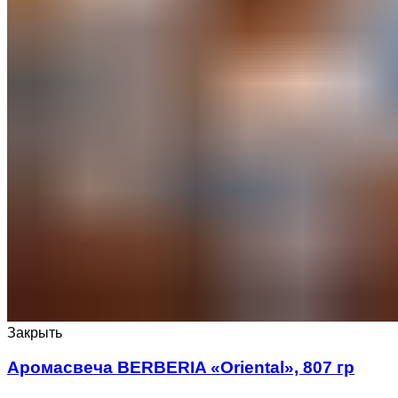
Закрыть
Аромасвеча BERBERIA «Oriental», 807 гр