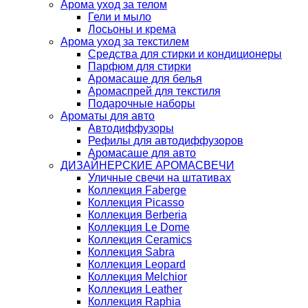
Арома уход за телом
Гели и мыло
Лосьоны и крема
Арома уход за текстилем
Средства для стирки и кондиционеры
Парфюм для стирки
Аромасаше для белья
Аромаспрей для текстиля
Подарочные наборы
Ароматы для авто
Автодиффузоры
Рефилы для автодиффузоров
Аромасаше для авто
ДИЗАЙНЕРСКИЕ АРОМАСВЕЧИ
Уличные свечи на штативах
Коллекция Faberge
Коллекция Picasso
Коллекция Berberia
Коллекция Le Dome
Коллекция Ceramics
Коллекция Sabra
Коллекция Leopard
Коллекция Melchior
Коллекция Leather
Коллекция Raphia