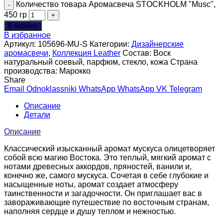
Количество товара Аромасвеча STOCKHOLM "Musc",
450 гр
В корзину
В избранное
Артикул:
105696-MU-S
Категории:
Дизайнерские
аромасвечи
,
Коллекция Leather
Состав:
Воск
натуральный соевый, парфюм, стекло, кожа
Страна
производства:
Марокко
Share
Email
Odnoklassniki
WhatsApp
WhatsApp
VK
Telegram
Описание
Детали
Описание
Классический изысканный аромат мускуса олицетворяет
собой всю магию Востока. Это теплый, мягкий аромат с
нотами древесных аккордов, пряностей, ванили и,
конечно же, самого мускуса. Сочетая в себе глубокие и
насыщенные ноты, аромат создает атмосферу
таинственности и загадочности. Он приглашает вас в
завораживающие путешествие по восточным странам,
наполняя сердце и душу теплом и нежностью.