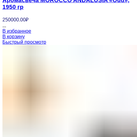
Аромасвеча MOROCCO ANDALUSIA «Oud»,
1950 гр
250000.00
₽
...
В избранное
В корзину
Быстрый просмотр