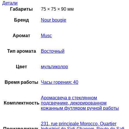
Детали
Габариты
75 × 75 × 90 мм
Бренд
Nour bougie
Аромат
Musc
Тип аромата
Восточный
Цвет
мультиколор
Время работы
Часы горения: 40
Аромасвеча в стеклянном
Комплектность
подсвечнике, декорированном
кожанным футляром ручной работы
231, rue principale Morocco, Quartier
Производитель
Industriel de Sidi-Ghanem, Route de Safi,