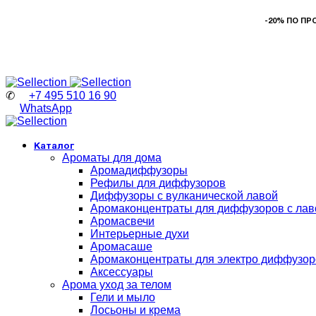
-20% ПО П
✆
+7 495 510 16 90
WhatsApp
Каталог
Ароматы для дома
Аромадиффузоры
Рефилы для диффузоров
Диффузоры с вулканической лавой
Аромаконцентраты для диффузоров с лав
Аромасвечи
Интерьерные духи
Аромасаше
Аромаконцентраты для электро диффузор
Аксессуары
Арома уход за телом
Гели и мыло
Лосьоны и крема