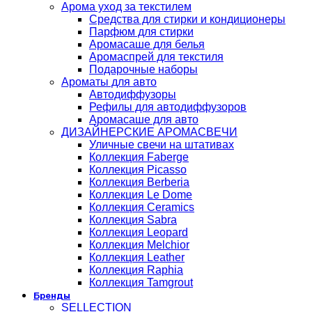
Арома уход за текстилем
Средства для стирки и кондиционеры
Парфюм для стирки
Аромасаше для белья
Аромаспрей для текстиля
Подарочные наборы
Ароматы для авто
Автодиффузоры
Рефилы для автодиффузоров
Аромасаше для авто
ДИЗАЙНЕРСКИЕ АРОМАСВЕЧИ
Уличные свечи на штативах
Коллекция Faberge
Коллекция Picasso
Коллекция Berberia
Коллекция Le Dome
Коллекция Ceramics
Коллекция Sabra
Коллекция Leopard
Коллекция Melchior
Коллекция Leather
Коллекция Raphia
Коллекция Tamgrout
Бренды
SELLECTION