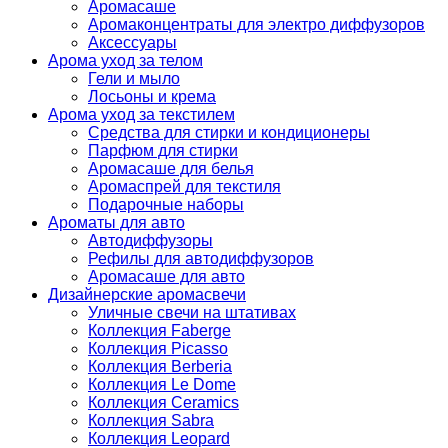
Аромасаше
Аромаконцентраты для электро диффузоров
Аксессуары
Арома уход за телом
Гели и мыло
Лосьоны и крема
Арома уход за текстилем
Средства для стирки и кондиционеры
Парфюм для стирки
Аромасаше для белья
Аромаспрей для текстиля
Подарочные наборы
Ароматы для авто
Автодиффузоры
Рефилы для автодиффузоров
Аромасаше для авто
Дизайнерские аромасвечи
Уличные свечи на штативах
Коллекция Faberge
Коллекция Picasso
Коллекция Berberia
Коллекция Le Dome
Коллекция Ceramics
Коллекция Sabra
Коллекция Leopard