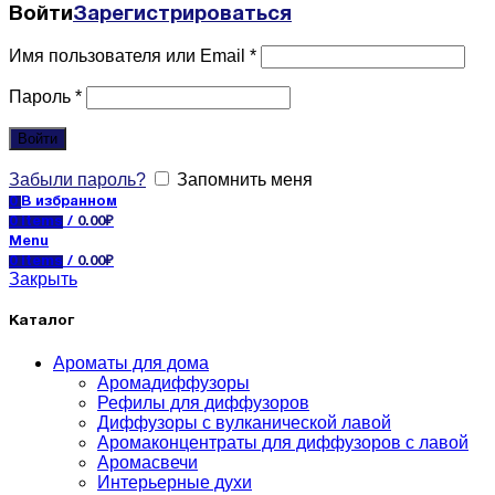
Войти
Зарегистрироваться
Имя пользователя или Email
*
Пароль
*
Войти
Забыли пароль?
Запомнить меня
0
В избранном
0
items
/
0.00
₽
Menu
0
items
/
0.00
₽
Закрыть
Каталог
Ароматы для дома
Аромадиффузоры
Рефилы для диффузоров
Диффузоры с вулканической лавой
Аромаконцентраты для диффузоров с лавой
Аромасвечи
Интерьерные духи